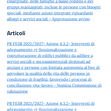
emarginate, delle famiglie a basso reddito e dei
gruppi svantaggiati, incluse le persone con bisogni
speciali, mediante azioni integrate riguardanti
alloggi e servizi sociali – Approvazione avviso
Articoli
PR FESR 2021/2027- Azione 4.3.2- Interventi di
adeguamento, ri-funzionalizzazione e
ristrutturazione di edifici pubblici da adibire a
servizi sociali e socioassistenziali destinati ad
anziani e persone con limitata autonomia al fine di
agevolare la qualità della vita delle persone in
condizione di fragilità, favorendo i processi di
conciliazione vita-lavoro – Nomina Commissione di
valutazione
PR FESR 2021/2027- Azione 4.3.2- Interventi di
adeguamento, ri-funzionalizzazione e