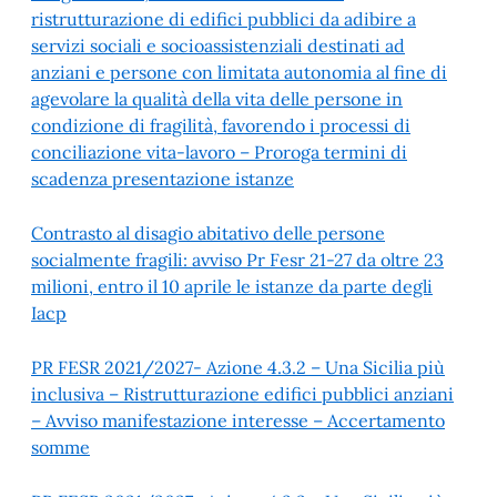
ristrutturazione di edifici pubblici da adibire a
servizi sociali e socioassistenziali destinati ad
anziani e persone con limitata autonomia al fine di
agevolare la qualità della vita delle persone in
condizione di fragilità, favorendo i processi di
conciliazione vita-lavoro – Proroga termini di
scadenza presentazione istanze
Contrasto al disagio abitativo delle persone
socialmente fragili: avviso Pr Fesr 21-27 da oltre 23
milioni, entro il 10 aprile le istanze da parte degli
Iacp
PR FESR 2021/2027- Azione 4.3.2 – Una Sicilia più
inclusiva – Ristrutturazione edifici pubblici anziani
– Avviso manifestazione interesse – Accertamento
somme