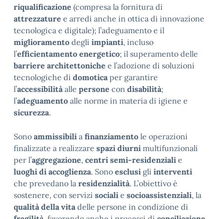
riqualificazione
(compresa la fornitura di
attrezzature
e arredi anche in ottica di innovazione
tecnologica e digitale); l’adeguamento e il
miglioramento
degli
impianti
, incluso
l’
efficientamento energetico
; il superamento delle
barriere architettoniche
e l’adozione di soluzioni
tecnologiche di
domotica
per garantire
l’
accessibilità
alle
persone
con
disabilità
;
l’
adeguamento
alle norme in materia di igiene e
sicurezza
.
Sono
ammissibili
a
finanziamento
le operazioni
finalizzate a realizzare
spazi diurni
multifunzionali
per l’
aggregazione
,
centri semi-residenziali
e
luoghi di accoglienza
. Sono
esclusi
gli
interventi
che prevedano la
residenzialità
. L’obiettivo è
sostenere, con servizi
sociali
e
socioassistenziali
, la
qualità della vita
delle persone in condizione di
fragilità
, favorendo anche i processi di
conciliazione