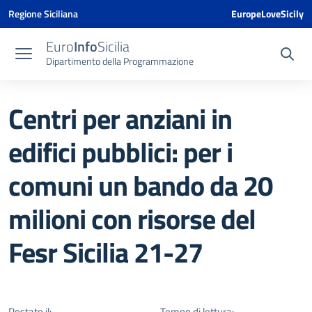
Vai ai contenuti
Vai al menu di navigazione
Vai al footer
Vai al banner delle Cookie Policy
Regione Siciliana
EuropeLoveSicily
Euro
Info
Sicilia
Dipartimento della Programmazione
Centri per anziani in
edifici pubblici: per i
comuni un bando da 20
milioni con risorse del
Fesr Sicilia 21-27
Postato il:
Tempo di lettura: