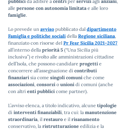
pubblici
da adibire a
centri
per
servizi
agli
anziani
,
alle
persone con autonomia limitata
e alle loro
famiglie
.
Lo prevede un
avviso
pubblicato dal
dipartimento
Famiglia e politiche sociali
della
Regione siciliana
,
finanziato con risorse del
Pr Fesr Sicilia 2021-2027
all’interno della
priorità 5
(“Una Sicilia più
inclusiva”) e rivolto alle amministrazioni cittadine
dell’Isola, che possono candidare
progetti
e
concorrere all’assegnazione di
contributi
finanziari
sia come
singoli comuni
che come
associazioni
,
consorzi
o
unioni
di comuni (anche
con altri
enti pubblici
come partner).
L’avviso elenca, a titolo indicativo, alcune
tipologie
di
interventi finanziabili
, tra cui: la
manutenzione
straordinaria
, il
restauro
e il
risanamento
conservativo, la
ristrutturazione
edilizia e la