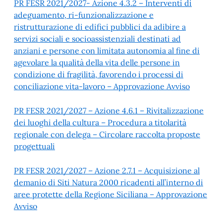
PR FESR 2021/2027- Azione 4.3.2 – Interventi di
adeguamento, ri-funzionalizzazione e
ristrutturazione di edifici pubblici da adibire a
servizi sociali e socioassistenziali destinati ad
anziani e persone con limitata autonomia al fine di
agevolare la qualità della vita delle persone in
condizione di fragilità, favorendo i processi di
conciliazione vita-lavoro – Approvazione Avviso
PR FESR 2021/2027 – Azione 4.6.1 – Rivitalizzazione
dei luoghi della cultura – Procedura a titolarità
regionale con delega – Circolare raccolta proposte
progettuali
PR FESR 2021/2027 – Azione 2.7.1 – Acquisizione al
demanio di Siti Natura 2000 ricadenti all’interno di
aree protette della Regione Siciliana – Approvazione
Avviso