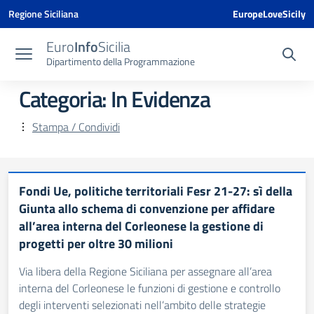
Vai ai contenuti
Vai al menu di navigazione
Vai al footer
Vai al banner delle Cookie Policy
Regione Siciliana
EuropeLoveSicily
Euro
Info
Sicilia
Dipartimento della Programmazione
Categoria:
In Evidenza
Stampa / Condividi
Fondi Ue, politiche territoriali Fesr 21-27: sì della
Giunta allo schema di convenzione per affidare
all’area interna del Corleonese la gestione di
progetti per oltre 30 milioni
Via libera della Regione Siciliana per assegnare all’area
interna del Corleonese le funzioni di gestione e controllo
degli interventi selezionati nell’ambito delle strategie