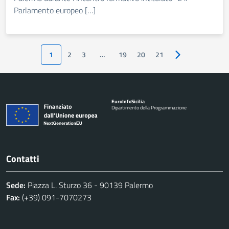
Parlamento europeo […]
1
2
3
…
19
20
21
Pagina successiv
Euro
Info
Sicilia
Dipartimento della Programmazione
Contatti
Sede:
Piazza L. Sturzo 36 - 90139 Palermo
Fax:
(+39) 091-7070273