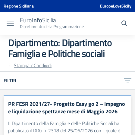
Vai ai contenuti
Vai al menu di navigazione
Vai al footer
Vai al banner delle Cookie Policy
Regione Siciliana
EuropeLoveSicily
Euro
Info
Sicilia
Dipartimento della Programmazione
Dipartimento:
Dipartimento
Famiglia e Politiche sociali
Stampa / Condividi
FILTRI
PR FESR 2021/27- Progetto Easy go 2 – Impegno
e liquidazione spettanze mese di Maggio 2026
Il Dipartimento della Famiglia e delle Politiche Sociali ha
pubblicato il DDG n. 2318 del 25/06/2026 con il quale è