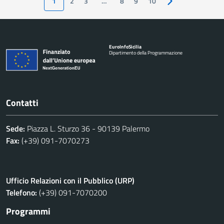
1
2
3
…
8
9
10
Pagina successiva
Euro
Info
Sicilia
Dipartimento della Programmazione
Contatti
Sede:
Piazza L. Sturzo 36 - 90139 Palermo
Fax:
(+39) 091-7070273
Ufficio Relazioni con il Pubblico (URP)
Telefono:
(+39) 091-7070200
Programmi