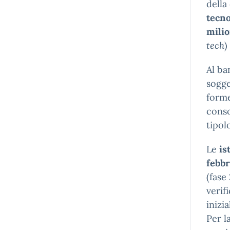
della
tecno
milio
tech
)
Al b
sogge
forme
conso
tipolo
Le
is
febb
(fase
verif
inizi
Per l