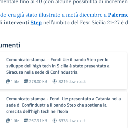
mentale fino al 40 (con alcune possibilità di incremen
ndo era già stato illustrato a metà dicembre a
Palerm
li
interventi
Step
nell’ambito del Fesr Sicilia 21-27 è 
umenti
Comunicato stampa – Fondi Ue: il bando Step per lo
sviluppo dell’high tech in Sicilia è stato presentato a
Siracusa nella sede di Confindustria
1 file
278.00 KB
8219 downloads
Comunicato stampa - Fondi Ue: presentato a Catania nella
sede di Confindustria il bando Step che sostiene la
crescita dell’high tech nell’Isola
1 file
267.91 KB
6338 downloads