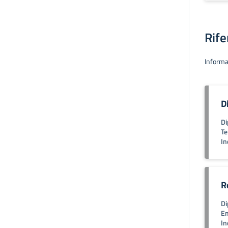
Rife
Informa
D
Di
Te
In
R
Di
Em
In