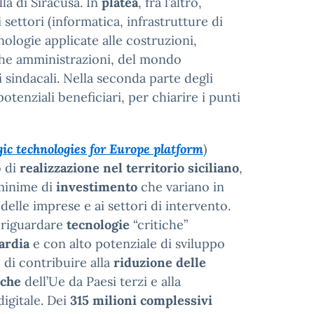
la di Siracusa. In
platea
, fra l’altro,
 settori (informatica, infrastrutture di
nologie applicate alle costruzioni,
che amministrazioni, del mondo
 sindacali. Nella seconda parte degli
otenziali beneficiari, per chiarire i punti
gic technologies for Europe platform
)
o di
realizzazione
nel territorio siciliano
,
 minime di
investimento
che variano in
delle imprese e ai settori di intervento.
 riguardare
tecnologie
“critiche”
ardia
e con alto potenziale di sviluppo
di contribuire alla
riduzione delle
iche
dell’Ue da Paesi terzi e alla
digitale. Dei
315 milioni complessivi