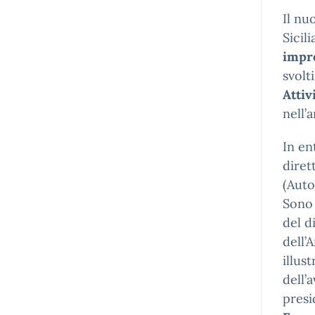
Il n
Sicil
impr
svolt
Attiv
nell’
In en
diret
(Auto
Sono 
del d
dell’
illus
dell’
presi