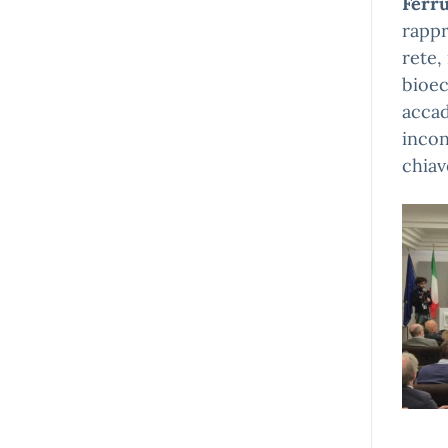
Ferru
rappr
rete,
bioec
accad
incon
chiav