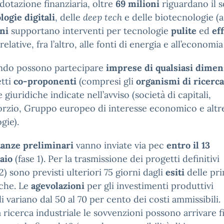
 dotazione finanziaria, oltre
69 milioni
riguardano il s
logie digitali
, delle
deep tech
e delle biotecnologie (a
ni
supportano interventi per tecnologie
pulite
ed
ef
 relative, fra l’altro, alle fonti di energia e all’economia
ando possono partecipare
imprese di qualsiasi dime
tti
co-proponenti
(compresi gli
organismi di ricerca
 giuridiche indicate nell’avviso (società
di capitali,
rzio, Gruppo europeo di interesse economico e altr
gie).
tanze preliminari
vanno inviate via pec
entro il 13
raio
(fase 1). Per la trasmissione dei progetti definitivi
 2) sono previsti ulteriori 75 giorni dagli
esiti
delle pr
iche. Le
agevolazioni
per gli investimenti produttivi
ali variano dal 50 al 70 per cento dei costi ammissibili.
a ricerca industriale le sovvenzioni possono arrivare f