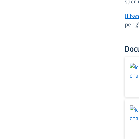
speri
Il ba
per g
Doc