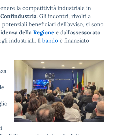
enere la competitività industriale in
i
Confindustria
. Gli incontri, rivolti a
 i potenziali beneficiari dell’avviso, si sono
idenza
della
Regione
e dall’
assessorato
li industriali. Il
bando
è finanziato
nza
le
lio
i