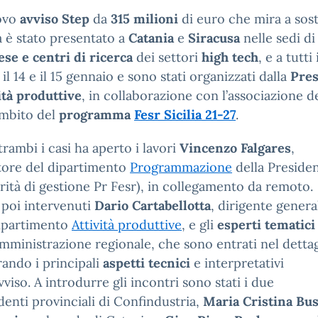
uovo
avviso
Step
da
315 milioni
di euro che mira a sost
ia è stato presentato a
Catania
e
Siracusa
nelle sedi d
ese e
centri di ricerca
dei settori
high tech
, e a tutti
i il 14 e il 15 gennaio e sono stati organizzati dalla
Pres
ità produttive
, in collaborazione con l’associazione deg
ambito del
programma
Fesr Sicilia 21-27
.
trambi i casi ha aperto i lavori
Vincenzo Falgares
,
tore del dipartimento
Programmazione
della Preside
rità di gestione Pr Fesr), in collegamento da remoto.
poi intervenuti
Dario Cartabellotta
, dirigente genera
ipartimento
Attività produttive
, e gli
esperti tematici
Amministrazione regionale, che sono entrati nel dettag
trando i principali
aspetti tecnici
e interpretativi
avviso. A introdurre gli incontri sono stati i due
denti provinciali di Confindustria,
Maria Cristina Bus