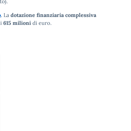
to).
o
. La
dotazione finanziaria complessiva
di
615 milioni
di euro.