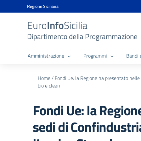
Vai ai contenuti
Vai al menu di navigazione
Vai al footer
Vai al banner delle Cookie Policy
Regione Siciliana
Euro
Info
Sicilia
Dipartimento della Programmazione
Amministrazione
Programmi
Bandi 
Home
/
Fondi Ue: la Regione ha presentato nelle s
bio e clean
Fondi Ue: la Region
sedi di Confindustri