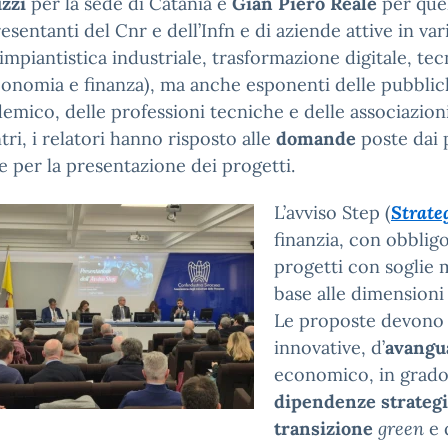
zzi
per la sede di Catania e
Gian Piero Reale
per quel
esentanti del Cnr e dell’Infn e di aziende attive in vari
 impiantistica industriale, trasformazione digitale, tec
onomia e finanza), ma anche esponenti delle pubbli
emico, delle professioni tecniche e delle associazioni
tri, i relatori hanno risposto alle
domande
poste dai p
e per la presentazione dei progetti.
L’avviso Step (
Strate
finanzia, con obblig
progetti con soglie
base alle dimensioni 
Le proposte devono
innovative, d’
avangu
economico, in grado 
dipendenze strateg
transizione
green
e 