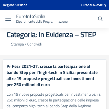
Vai ai contenuti
Vai al menu di navigazione
Vai al footer
Vai al banner delle Cookie Policy
Regione Siciliana
EuropeLoveSicily
Euro
Info
Sicilia
Dipartimento della Programmazione
Categoria:
In Evidenza – STEP
Stampa / Condividi
Pr Fesr 2021-27, cresce la partecipazione al
bando Step per l’high-tech in Sicilia: presentate
altre 19 proposte progettuali con investimenti
per 250 milioni di euro
Con 19 nuove proposte progettuali, per investimenti pari a
250 milioni di euro, cresce la partecipazione delle imprese
del comparto high-tech al bando Step della Regione