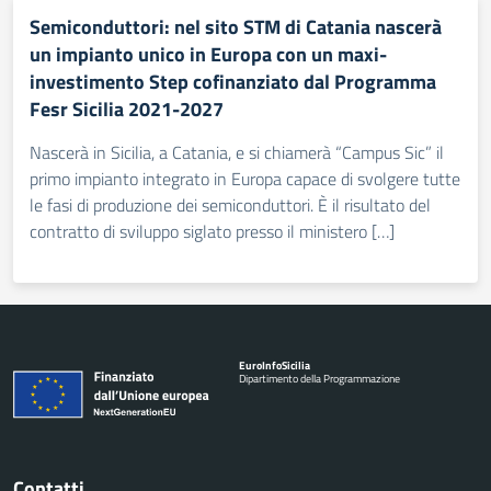
Semiconduttori: nel sito STM di Catania nascerà
un impianto unico in Europa con un maxi-
investimento Step cofinanziato dal Programma
Fesr Sicilia 2021-2027
Nascerà in Sicilia, a Catania, e si chiamerà “Campus Sic” il
primo impianto integrato in Europa capace di svolgere tutte
le fasi di produzione dei semiconduttori. È il risultato del
contratto di sviluppo siglato presso il ministero […]
Euro
Info
Sicilia
Dipartimento della Programmazione
Contatti