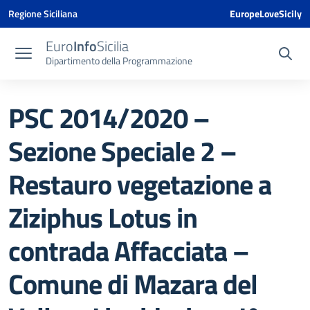
Vai ai contenuti
Vai al menu di navigazione
Vai al footer
Vai al banner delle Cookie Policy
Regione Siciliana
EuropeLoveSicily
Euro
Info
Sicilia
Dipartimento della Programmazione
PSC 2014/2020 –
Sezione Speciale 2 –
Restauro vegetazione a
Ziziphus Lotus in
contrada Affacciata –
Comune di Mazara del