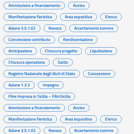
Ammissione a finanziamento
Avviso
Manifestazione fieristica
Area espositiva
Elenco
Azione 3.5.1.02
Revoca
Accertamento somme
Concessione contributo
Rendicontazione
Anticipazione
Chiusura progetto
Liquidazione
Chiusura operazione
Saldo
Registro Nazionale degli Aiuti di Stato
Concessione
Azione 1.3.3
Impegno
FAre Impresa in Sicilia – FAInSicilia
Ammissione a finanziamento
Avviso
Manifestazione fieristica
Area espositiva
Elenco
Azione 3.5.1.02
Revoca
Accertamento somme