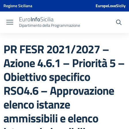
Vai ai contenuti
Vai al menu di navigazione
Vai al footer
Vai al banner delle Cookie Policy
Regione Siciliana
EuropeLoveSicily
Euro
Info
Sicilia
Dipartimento della Programmazione
PR FESR 2021/2027 –
Azione 4.6.1 – Priorità 5 –
Obiettivo specifico
RSO4.6 – Approvazione
elenco istanze
ammissibili e elenco