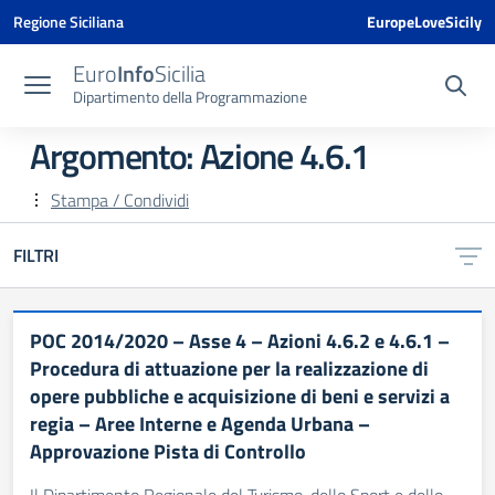
Vai ai contenuti
Vai al menu di navigazione
Vai al footer
Vai al banner delle Cookie Policy
Regione Siciliana
EuropeLoveSicily
Euro
Info
Sicilia
Dipartimento della Programmazione
Argomento: Azione 4.6.1
Stampa / Condividi
FILTRI
POC 2014/2020 – Asse 4 – Azioni 4.6.2 e 4.6.1 –
Procedura di attuazione per la realizzazione di
opere pubbliche e acquisizione di beni e servizi a
regia – Aree Interne e Agenda Urbana –
Approvazione Pista di Controllo