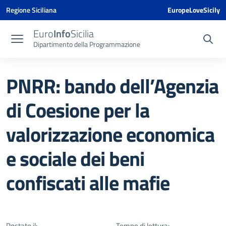
Vai ai contenuti
Vai al menu di navigazione
Vai al footer
Vai al banner delle Cookie Policy
Regione Siciliana
EuropeLoveSicily
Euro
Info
Sicilia
Dipartimento della Programmazione
PNRR: bando dell’Agenzia
di Coesione per la
valorizzazione economica
e sociale dei beni
confiscati alle mafie
Postato il:
Tempo di lettura: