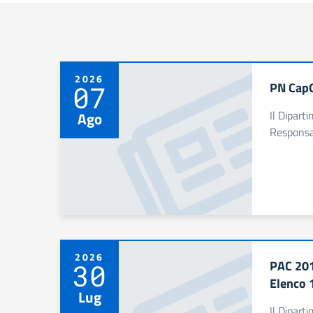
2026
PN CapC
07
Il Dipart
Ago
Responsab
2026
PAC 201
30
Elenco 
Lug
Il Dipart