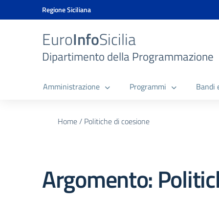
Vai ai contenuti
Vai al menu di navigazione
Vai al footer
Vai al banner delle Cookie Policy
Regione Siciliana
Euro
Info
Sicilia
Dipartimento della Programmazione
Amministrazione
Programmi
Bandi 
Home
/
Politiche di coesione
Argomento:
Politi