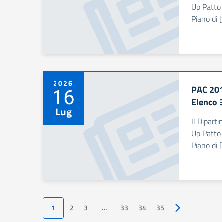
Up Patto 
Piano di 
2026
PAC 201
16
Elenco 
Lug
Il Dipart
Up Patto 
Piano di 
1
2
3
…
33
34
35
Pagina success