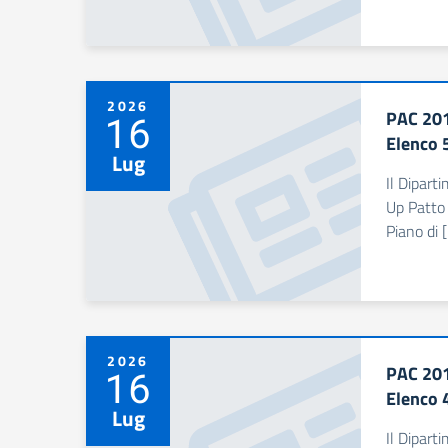
2026
PAC 201
16
Elenco 
Lug
Il Dipart
Up Patto 
Piano di 
2026
PAC 201
16
Elenco 
Lug
Il Dipart