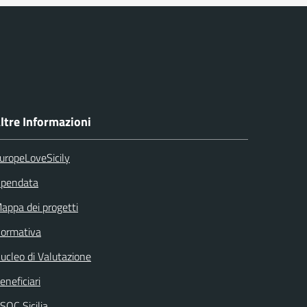
ltre Informazioni
uropeLoveSicily
pendata
appa dei progetti
ormativa
ucleo di Valutazione
eneficiari
SOC Sicilia