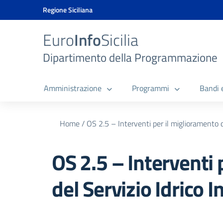
Vai ai contenuti
Vai al menu di navigazione
Vai al footer
Vai al banner delle Cookie Policy
Regione Siciliana
Euro
Info
Sicilia
Dipartimento della Programmazione
Amministrazione
Programmi
Bandi 
Home
/
OS 2.5 – Interventi per il miglioramento d
OS 2.5 – Interventi 
del Servizio Idrico 