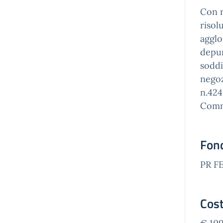
Con r
risol
agglo
depur
soddi
negoz
n.424
Commi
Fon
PR F
Cost