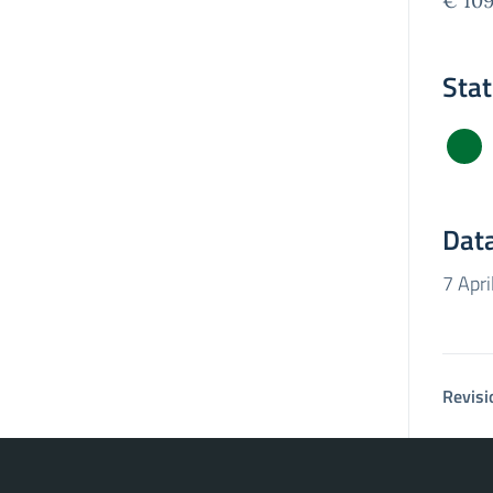
€ 10
Sta
Data
7 Apri
Revisi