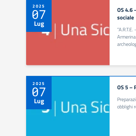
2025
OS 4.6 –
07
sociale
Lug
“A.R.T.E. 
Armerina:
archeolog
2025
OS 5 – P
07
Preparazi
Lug
obblighi 