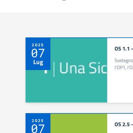
2025
OS 1.1 –
07
Sostegno 
Lug
l’OP1, l’
2025
OS 2.5 –
07