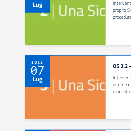
Intervent
Lug
proprio S
procedure
2025
OS 3.2 –
07
Interventi
Lug
interne e
modalità 