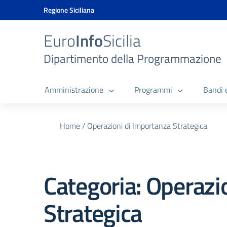
Vai ai contenuti
Vai al menu di navigazione
Vai al footer
Vai al banner delle Cookie Policy
Regione Siciliana
Euro
Info
Sicilia
Dipartimento della Programmazione
Amministrazione
Programmi
Bandi 
Home
/
Operazioni di Importanza Strategica
Categoria:
Operazi
Strategica