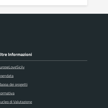
ltre Informazioni
uropeLoveSicily
pendata
appa dei progetti
ormativa
ucleo di Valutazione