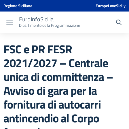
Vai ai contenuti
Vai al menu di navigazione
Vai al footer
Vai al banner delle Cookie Policy
Regione Siciliana
EuropeLoveSicily
Euro
Info
Sicilia
Dipartimento della Programmazione
FSC e PR FESR
2021/2027 – Centrale
unica di committenza –
Avviso di gara per la
fornitura di autocarri
antincendio al Corpo