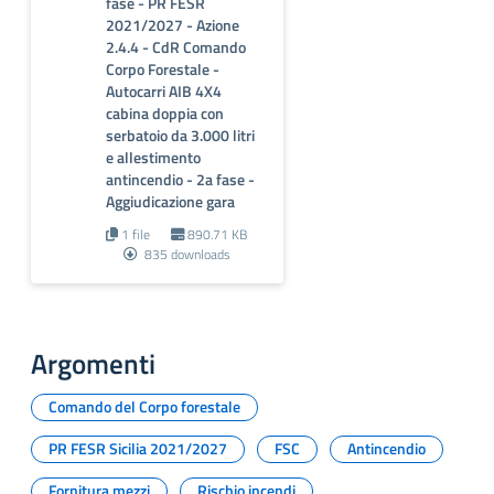
fase - PR FESR
2021/2027 - Azione
2.4.4 - CdR Comando
Corpo Forestale -
Autocarri AIB 4X4
cabina doppia con
serbatoio da 3.000 litri
e allestimento
antincendio - 2a fase -
Aggiudicazione gara
1 file
890.71 KB
835 downloads
Argomenti
Comando del Corpo forestale
PR FESR Sicilia 2021/2027
FSC
Antincendio
Fornitura mezzi
Rischio incendi