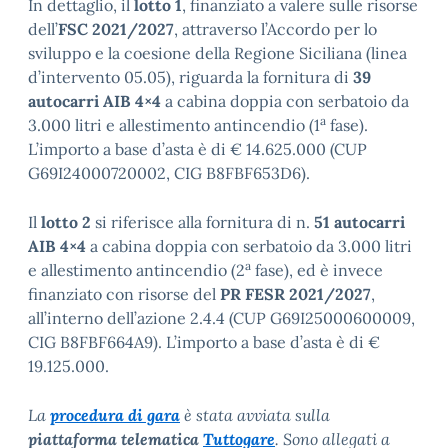
In dettaglio, il
lotto 1
, finanziato a valere sulle risorse
dell’
FSC 2021/2027
, attraverso l’Accordo per lo
sviluppo e la coesione della Regione Siciliana (linea
d’intervento 05.05), riguarda la fornitura di
39
autocarri AIB 4×4
a cabina doppia con serbatoio da
a
3.000 litri e allestimento antincendio (1
fase).
L’importo a base d’asta è di € 14.625.000 (CUP
G69I24000720002, CIG B8FBF653D6).
Il
lotto 2
si riferisce alla fornitura di n.
51 autocarri
AIB 4×4
a cabina doppia con serbatoio da 3.000 litri
a
e allestimento antincendio (2
fase), ed è invece
finanziato con risorse del
PR FESR 2021/2027
,
all’interno dell’azione 2.4.4 (CUP G69I25000600009,
CIG B8FBF664A9). L’importo a base d’asta è di €
19.125.000.
La
procedura di gara
è stata avviata sulla
piattaforma telematica
Tuttogare
. Sono allegati a