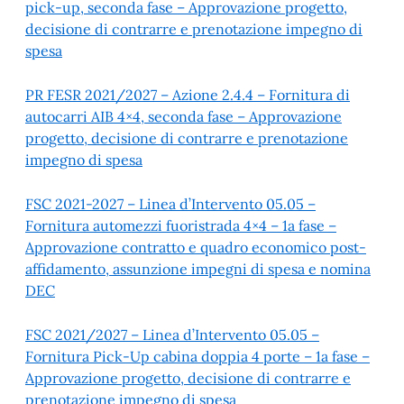
pick-up, seconda fase – Approvazione progetto,
decisione di contrarre e prenotazione impegno di
spesa
PR FESR 2021/2027 – Azione 2.4.4 – Fornitura di
autocarri AIB 4×4, seconda fase – Approvazione
progetto, decisione di contrarre e prenotazione
impegno di spesa
FSC 2021-2027 – Linea d’Intervento 05.05 –
Fornitura automezzi fuoristrada 4×4 – 1a fase –
Approvazione contratto e quadro economico post-
affidamento, assunzione impegni di spesa e nomina
DEC
FSC 2021/2027 – Linea d’Intervento 05.05 –
Fornitura Pick-Up cabina doppia 4 porte – 1a fase –
Approvazione progetto, decisione di contrarre e
prenotazione impegno di spesa