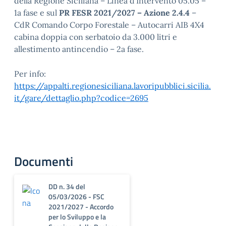
della Regione Siciliana – Linea d’Intervento 05.05 –
1a fase e sul
PR FESR 2021/2027 – Azione 2.4.4
–
CdR Comando Corpo Forestale – Autocarri AIB 4X4
cabina doppia con serbatoio da 3.000 litri e
allestimento antincendio – 2a fase.
Per info:
https://appalti.regionesiciliana.lavoripubblici.sicilia.
it/gare/dettaglio.php?codice=2695
Documenti
DD n. 34 del
05/03/2026 - FSC
2021/2027 - Accordo
per lo Sviluppo e la