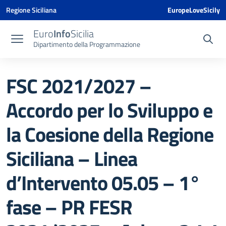
Vai ai contenuti
Vai al menu di navigazione
Vai al footer
Vai al banner delle Cookie Policy
Regione Siciliana
EuropeLoveSicily
Euro
Info
Sicilia
Dipartimento della Programmazione
FSC 2021/2027 –
Accordo per lo Sviluppo e
la Coesione della Regione
Siciliana – Linea
d’Intervento 05.05 – 1°
fase – PR FESR