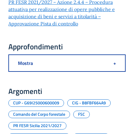
PR FESR 2021/2027 – Azione 2.4.4 – Procedura
attuativa per realizzazione di opere pubbliche e
acquisizione di beni e servizi a titolarità –
Approvazione Pista di controllo
Approfondimenti
Mostra
+
Argomenti
CUP - G69I25000600009
CIG - B8FBF664A9
Comando del Corpo forestale
FSC
PR FESR Sicilia 2021/2027