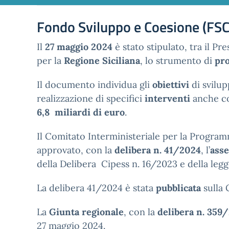
Fondo Sviluppo e Coesione (FSC)
Il
27 maggio 2024
è stato stipulato, tra il Pre
per la
Regione Siciliana
, lo strumento di
pr
Il documento individua gli
obiettivi
di svilu
realizzazione di specifici
interventi
anche c
6,8 miliardi di euro
.
Il Comitato Interministeriale per la Progra
approvato, con la
delibera n. 41/2024
, l’
asse
della Delibera Cipess n. 16/2023 e della legg
La delibera 41/2024 è stata
pubblicata
sulla 
La
Giunta regionale
, con la
delibera n. 359
27 maggio 2024.