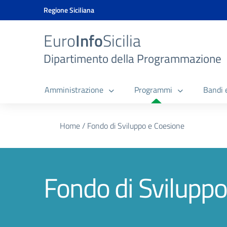
Vai ai contenuti
Vai al menu di navigazione
Vai al footer
Vai al banner delle Cookie Policy
Regione Siciliana
Euro
Info
Sicilia
Dipartimento della Programmazione
Amministrazione
Programmi
Bandi 
Home
/
Fondo di Sviluppo e Coesione
Fondo di Svilupp