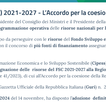
 2021-2027 - L’Accordo per la coesion
sidente del Consiglio dei Ministri e il Presidente della 
ogrammazione operativa
delle
risorse nazionali per 
ppo da perseguire con le
risorse
del
Fondo Sviluppo e
on il concorso di
più fonti di finanziamento
assegnan
mmazione Economica e lo Sviluppo Sostenibile (
Cipess
gnazione delle risorse del FSC 2021-2027 alla Regi
e 41/2023), di cui all’Accordo per la coesione della Re
Gazzetta Ufficiale della Repubblica Italiana (
Guri
) n. 
/2024
del 14 novembre, ha disposto l’
adozione defini