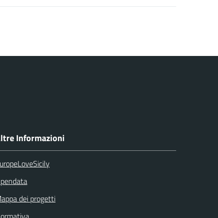
ltre Informazioni
uropeLoveSicily
pendata
appa dei progetti
ormativa