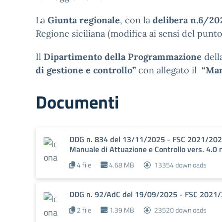
La
Giunta regionale
, con la
delibera n.6/20
Regione siciliana (modifica ai sensi del punt
Il
Dipartimento della Programmazione
dell
di gestione e controllo”
con allegato il
“Man
Documenti
DDG n. 834 del 13/11/2025 - FSC 2021/2027 
Manuale di Attuazione e Controllo vers. 4.0
4 file
4.68 MB
13354 downloads
DDG n. 92/AdC del 19/09/2025 - FSC 2021/20
2 file
1.39 MB
23520 downloads