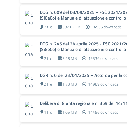
DDG n. 609 del 03/09/2025 – FSC 2021/2027
(SiGeCo) e Manuale di attuazione e controllo
2 file
382.62 KB
14535 downloads
DDG n. 245 del 24 aprile 2025 - FSC 2021/2
(SiGeCo) e Manuale di attuazione e controllo 
2 file
3.58 MB
19336 downloads
DGR n. 6 del 23/01/2025 – Accordo per la coe
2 file
1.73 MB
14989 downloads
Delibera di Giunta regionale n. 359 del 14/1
1 file
1.05 MB
14456 downloads