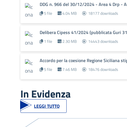
DDG n. 966 del 30/12/2024 - Area 4 Drp - A
5 file
4.04 MB
18177 downloads
Delibera Cipess 41/2024 (pubblicata Guri 
1 file
2.30 MB
14443 downloads
Accordo per la coesione Regione Siciliana st
5 file
7.46 MB
18476 downloads
In Evidenza
LEGGI TUTTO