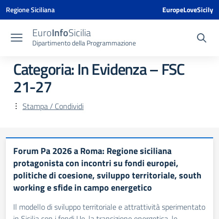
Vai ai contenuti
Vai al menu di navigazione
Vai al footer
Vai al banner delle Cookie Policy
Regione Siciliana
EuropeLoveSicily
Euro
Info
Sicilia
Dipartimento della Programmazione
Categoria:
In Evidenza – FSC
21-27
Stampa / Condividi
Forum Pa 2026 a Roma: Regione siciliana
protagonista con incontri su fondi europei,
politiche di coesione, sviluppo territoriale, south
working e sfide in campo energetico
Il modello di sviluppo territoriale e attrattività sperimentato
in Sicilia con i fondi Ue, la transizione energetica, le