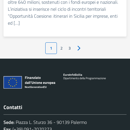
oltre 640 milioni, sostenuti con i fondi europei e nazionali.
L’iniziativa si inserisce nel ciclo di incontri territoriali
“Opportunità Coesione: itinerari in Sicilia per imprese, enti
ed […]
1
2
3
Pagina successiva
Euro
Info
Sicilia
Dipartimento della Programmazione
Contatti
Sede:
Piazza L. Sturzo 36 - 90139 Palermo
Fax:
(+39) 091-7070273