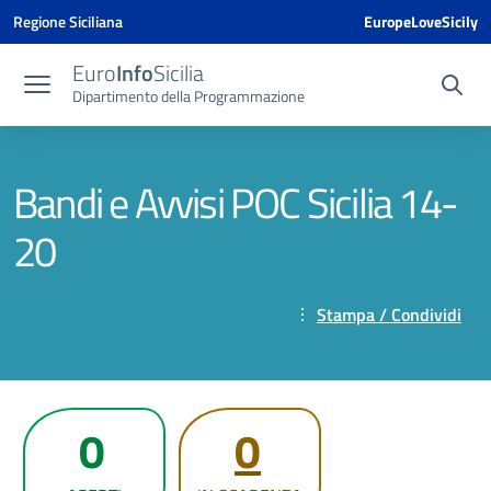
Vai ai contenuti
Vai al menu di navigazione
Vai al footer
Vai al banner delle Cookie Policy
Regione Siciliana
EuropeLoveSicily
Euro
Info
Sicilia
Dipartimento della Programmazione
Bandi e Avvisi POC Sicilia 14-
20
Stampa / Condividi
0
0