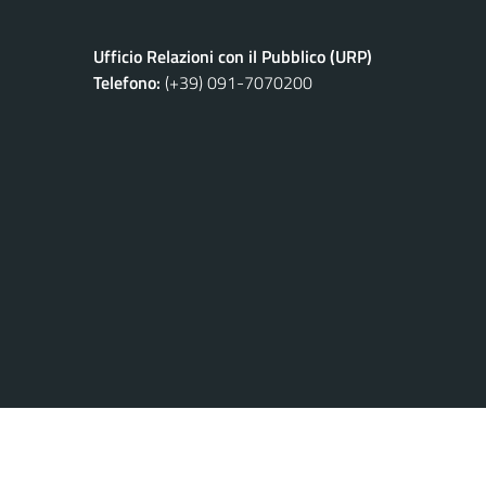
Ufficio Relazioni con il Pubblico (URP)
Telefono:
(+39) 091-7070200
Privacy Policy
Credits
Note Legali
Meccanismo di Feed