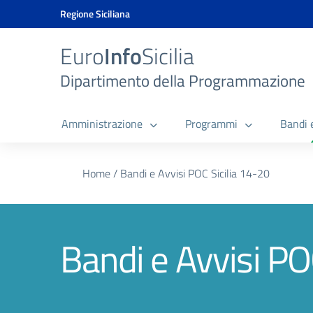
Vai ai contenuti
Vai al menu di navigazione
Vai al footer
Vai al banner delle Cookie Policy
Regione Siciliana
Euro
Info
Sicilia
Dipartimento della Programmazione
Amministrazione
Programmi
Bandi 
Home
/
Bandi e Avvisi POC Sicilia 14-20
Bandi e Avvisi PO