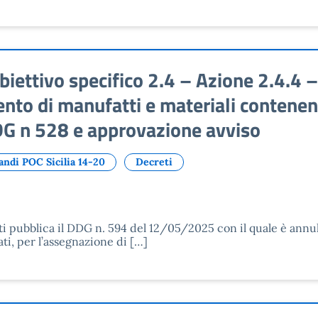
ettivo specifico 2.4 – Azione 2.4.4 –
nto di manufatti e materiali contenent
DG n 528 e approvazione avviso
andi POC Sicilia 14-20
Decreti
uti pubblica il DDG n. 594 del 12/05/2025 con il quale è annu
ati, per l’assegnazione di […]