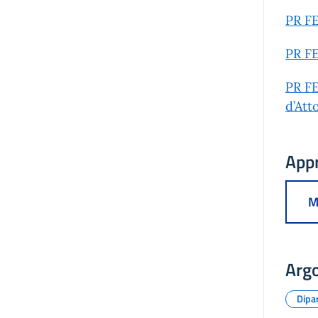
PR FE
PR FE
PR FE
d’Att
App
M
Arg
Dipa