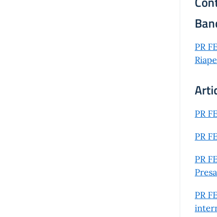
Cont
Ban
PR FE
Riape
Arti
PR FE
PR FE
PR FE
Presa
PR FE
inter