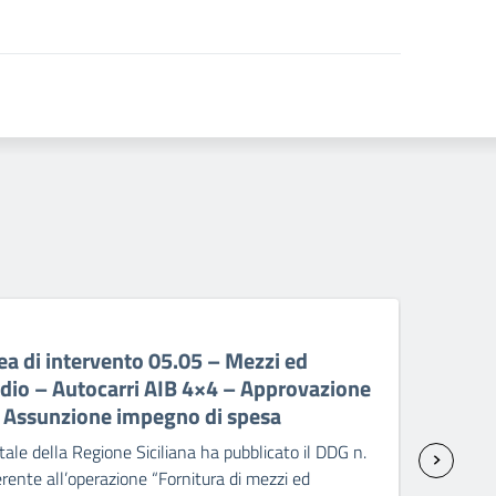
06 A
a di intervento 05.05 – Mezzi ed
PR 
ndio – Autocarri AIB 4×4 – Approvazione
ant
– Assunzione impegno di spesa
sp
ale della Regione Siciliana ha pubblicato il DDG n.
Il C
ente all’operazione “Fornitura di mezzi ed
2238