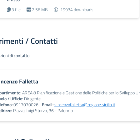
3 file
2.56 MB
19934 downloads
rimenti / Contatti
zioni di contatto
incenzo Falletta
partimento:
AREA 8 Pianificazione e Gestione delle Politiche per lo Sviluppo 
olo / Ufficio:
Dirigente
lefono:
0917070026
Email:
vincenzofalletta@regione.sicilia.it
dirizzo:
Piazza Luigi Sturzo, 36 - Palermo