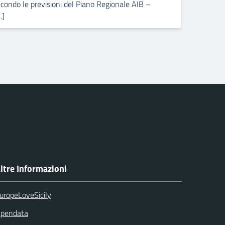
condo le previsioni del Piano Regionale AIB –
attr
…]
Pick
ltre Informazioni
uropeLoveSicily
pendata