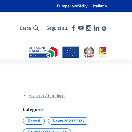
EuropeLoveSicily
Italiano
Cerca
Seguici su:
Stampa / Condividi
Categorie
Decreti
News 2021/2027
News PR FESR 21-27