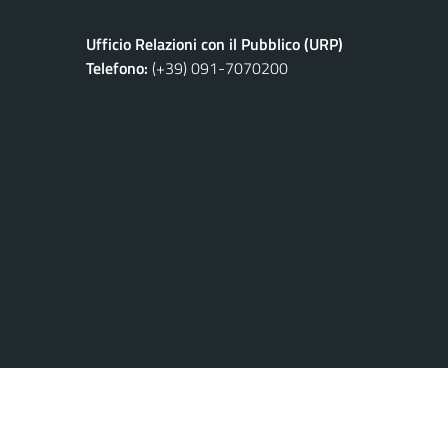
Ufficio Relazioni con il Pubblico (URP)
Telefono:
(+39) 091-7070200
Privacy Policy
Credits
Note Legali
Meccanismo di Feed