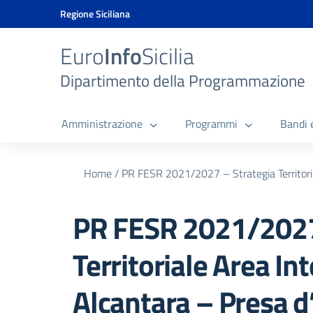
Vai ai contenuti
Vai al menu di navigazione
Vai al footer
Vai al banner delle Cookie Policy
Regione Siciliana
Euro
Info
Sicilia
Dipartimento della Programmazione
Amministrazione
Programmi
Bandi 
Home
/
PR FESR 2021/2027 – Strategia Territori
PR FESR 2021/2027
Territoriale Area I
Alcantara – Presa d