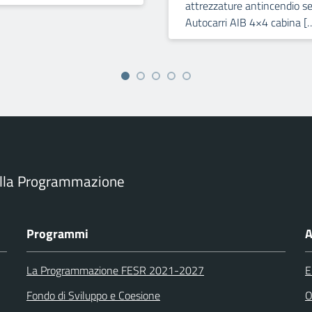
attrezzature antincendio se
Autocarri AIB 4×4 cabina [
ella Programmazione
Programmi
A
La Programmazione FESR 2021-2027
E
Fondo di Sviluppo e Coesione
O