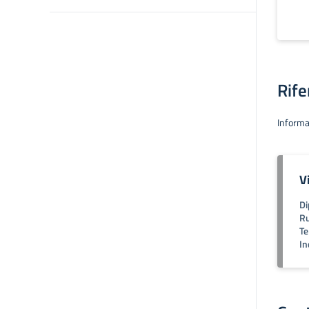
Rife
Informa
V
Di
Ru
Te
In