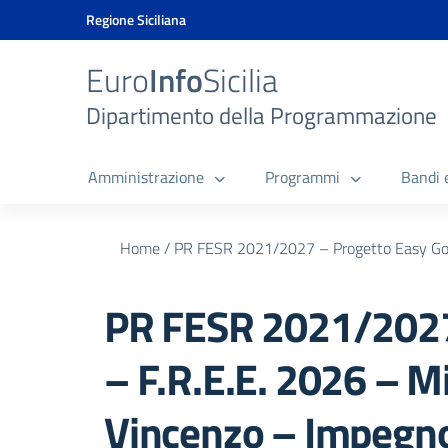
Vai ai contenuti
Vai al menu di navigazione
Vai al footer
Vai al banner delle Cookie Policy
Regione Siciliana
Euro
Info
Sicilia
Dipartimento della Programmazione
Amministrazione
Programmi
Bandi 
Home
/
PR FESR 2021/2027 – Progetto Easy Go 2
PR FESR 2021/2027
– F.R.E.E. 2026 – Mi
Vincenzo – Impegno