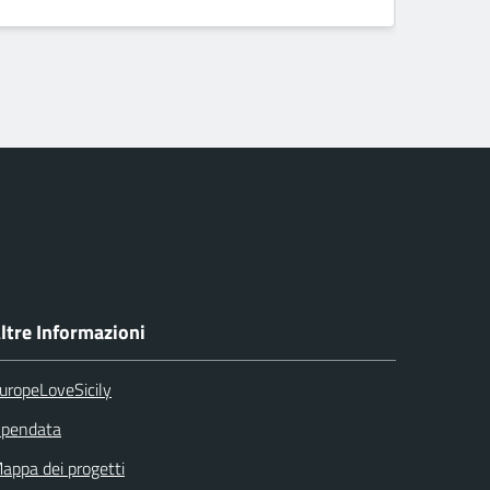
]
dopp
ltre Informazioni
uropeLoveSicily
pendata
appa dei progetti