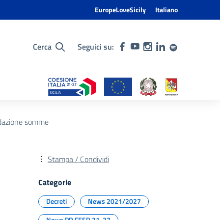
EuropeLoveSicily
Italiano
Cerca
Seguici su:
idazione somme
Stampa / Condividi
Categorie
Decreti
News 2021/2027
News PR FESR 21-27