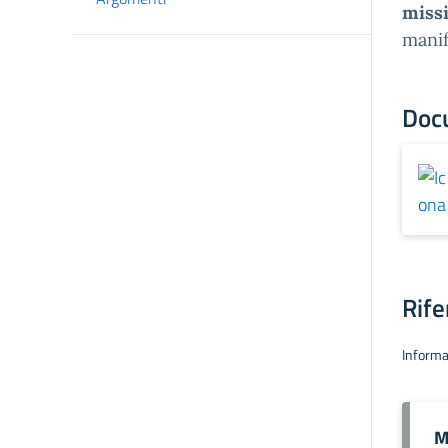
miss
manif
Doc
Rife
Informa
M