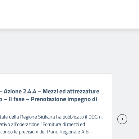
06 A
Azione 2.4.4 – Mezzi ed attrezzature
PR 
p – II fase – Prenotazione impegno di
att
sp
ale della Regione Siciliana ha pubblicato il DDG n.
Il C
ivo all’operazione “Fornitura di mezzi ed
2237
condo le previsioni del Piano Regionale AIB –
seco