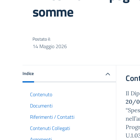
somme
Postato il:
14 Maggio 2026
Indice
Con
Il Di
Contenuto
20/0
Documenti
“Spes
Riferimenti / Contatti
nell’
Progr
Contenuti Collegati
U.1.0
Argomenti