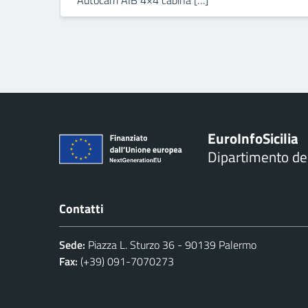
Autocarri AIB 4×4 cabina […]
Euro
Info
Sicilia
Dipartimento d
Contatti
Sede:
Piazza L. Sturzo 36 - 90139 Palermo
Fax:
(+39) 091-7070273