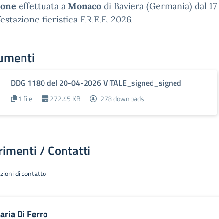
ione
effettuata a
Monaco
di Baviera (Germania) dal 17
estazione fieristica F.R.E.E. 2026.
umenti
DDG 1180 del 20-04-2026 VITALE_signed_signed
1 file
272.45 KB
278 downloads
rimenti / Contatti
zioni di contatto
aria Di Ferro