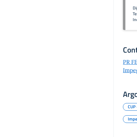
Di
Te
In
Cont
PR FE
Impe
Arg
CUP 
Imp