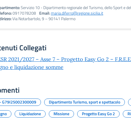
partimento:
Servizio 10 - Dipartimento regionale del Turismo, dello Sport e de
lefono:
0917078208
Email:
maria.diferro@regione.sicilia.it
dirizzo:
Via Notarbartolo, 9 – 90141 Palermo
enuti Collegati
SR 2021/2027 – Asse 7 – Progetto Easy Go 2 – F.R.E.E
gno e liquidazione somme
omenti
- G79I25002300009
Dipartimento Turismo, sport e spettacolo
egno
Liquidazione
Missione
Progetto Easy Go 2
R