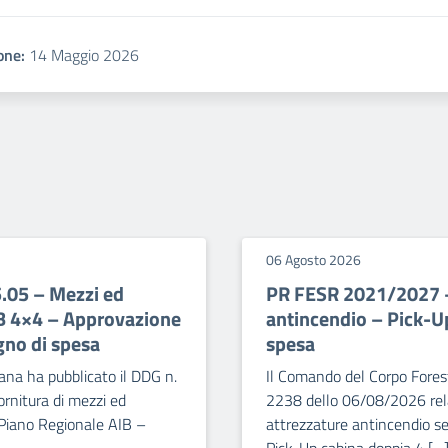
one:
14 Maggio 2026
06 Agosto 2026
5.05 – Mezzi ed
PR FESR 2021/2027 – 
IB 4×4 – Approvazione
antincendio – Pick-U
gno di spesa
spesa
ana ha pubblicato il DDG n.
Il Comando del Corpo Forest
rnitura di mezzi ed
2238 dello 06/08/2026 relat
 Piano Regionale AIB –
attrezzature antincendio se