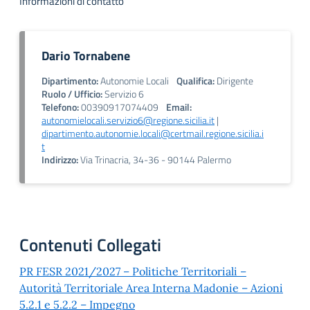
Informazioni di contatto
Dario Tornabene
Dipartimento:
Autonomie Locali
Qualifica:
Dirigente
Ruolo / Ufficio:
Servizio 6
Telefono:
00390917074409
Email:
autonomielocali.servizio6@regione.sicilia.it
|
dipartimento.autonomie.locali@certmail.regione.sicilia.i
t
Indirizzo:
Via Trinacria, 34-36 - 90144 Palermo
Contenuti Collegati
PR FESR 2021/2027 – Politiche Territoriali –
Autorità Territoriale Area Interna Madonie – Azioni
5.2.1 e 5.2.2 – Impegno