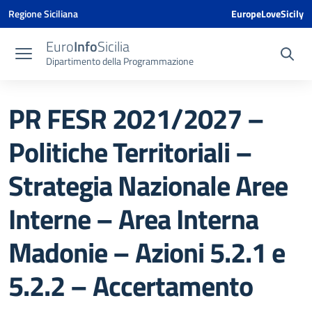
Vai ai contenuti
Vai al menu di navigazione
Vai al footer
Vai al banner delle Cookie Policy
Regione Siciliana
EuropeLoveSicily
Euro
Info
Sicilia
Dipartimento della Programmazione
PR FESR 2021/2027 –
Politiche Territoriali –
Strategia Nazionale Aree
Interne – Area Interna
Madonie – Azioni 5.2.1 e
5.2.2 – Accertamento