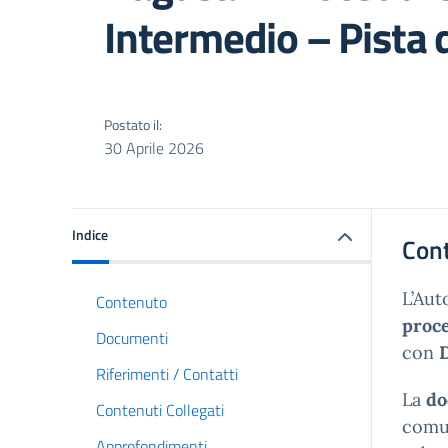
Intermedio – Pista d
Postato il:
30 Aprile 2026
Indice
Con
L’Aut
Contenuto
proce
Documenti
con
Riferimenti / Contatti
La
do
Contenuti Collegati
comun
Approfondimenti