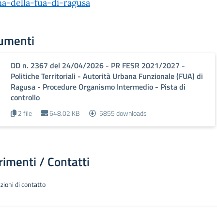
a-della-fua-di-ragusa
umenti
DD n. 2367 del 24/04/2026 - PR FESR 2021/2027 -
Politiche Territoriali - Autorità Urbana Funzionale (FUA) di
Ragusa - Procedure Organismo Intermedio - Pista di
controllo
2 file
648.02 KB
5855 downloads
rimenti / Contatti
zioni di contatto