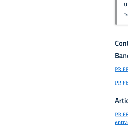
U
Te
Cont
Ban
PR FE
PR FE
Arti
PR FE
entra