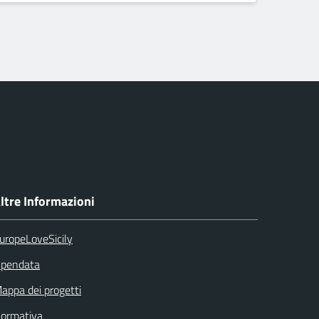
ltre Informazioni
uropeLoveSicily
pendata
appa dei progetti
ormativa