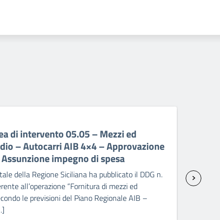
06 A
a di intervento 05.05 – Mezzi ed
PR 
ndio – Autocarri AIB 4×4 – Approvazione
ant
– Assunzione impegno di spesa
sp
ale della Regione Siciliana ha pubblicato il DDG n.
Il C
ente all’operazione “Fornitura di mezzi ed
2238
condo le previsioni del Piano Regionale AIB –
attr
…]
Pick