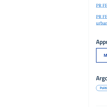
PR FE
PR FE
urban
App
M
Arg
Polit