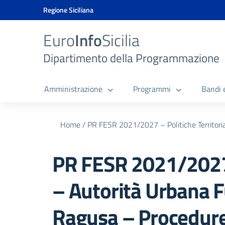
Vai ai contenuti
Vai al menu di navigazione
Vai al footer
Vai al banner delle Cookie Policy
Regione Siciliana
Euro
Info
Sicilia
Dipartimento della Programmazione
Amministrazione
Programmi
Bandi 
Home
/
PR FESR 2021/2027 – Politiche Territoria
PR FESR 2021/2027 –
– Autorità Urbana F
Ragusa – Procedur