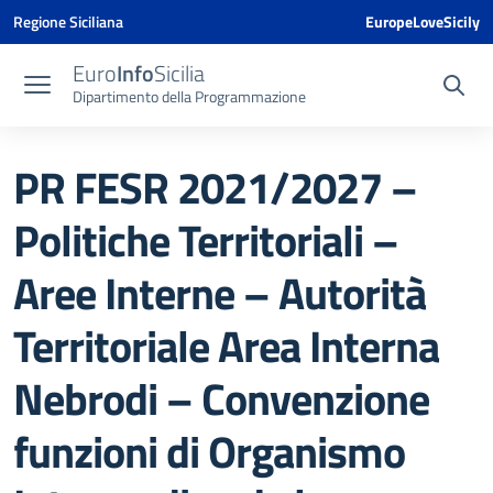
Vai ai contenuti
Vai al menu di navigazione
Vai al footer
Vai al banner delle Cookie Policy
Regione Siciliana
EuropeLoveSicily
Euro
Info
Sicilia
Dipartimento della Programmazione
PR FESR 2021/2027 –
Politiche Territoriali –
Aree Interne – Autorità
Territoriale Area Interna
Nebrodi – Convenzione
funzioni di Organismo