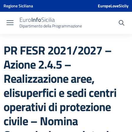
Vai ai contenuti
Vai al menu di navigazione
Vai al footer
Vai al banner delle Cookie Policy
Regione Siciliana
EuropeLoveSicily
Euro
Info
Sicilia
Dipartimento della Programmazione
PR FESR 2021/2027 –
Azione 2.4.5 –
Realizzazione aree,
elisuperfici e sedi centri
operativi di protezione
civile – Nomina