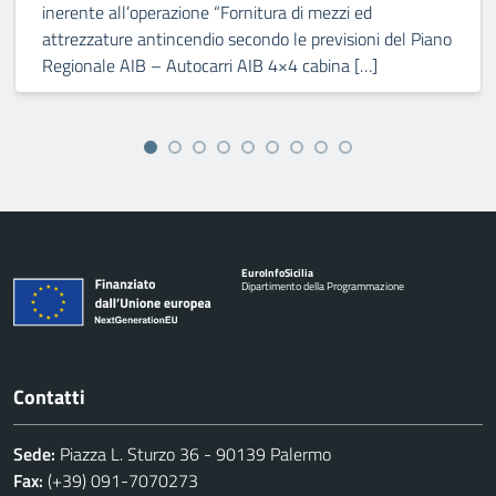
inerente all’operazione “Fornitura di mezzi ed
attrezzature antincendio secondo le previsioni del Piano
Regionale AIB – Autocarri AIB 4×4 cabina […]
Euro
Info
Sicilia
Dipartimento della Programmazione
Contatti
Sede:
Piazza L. Sturzo 36 - 90139 Palermo
Fax:
(+39) 091-7070273