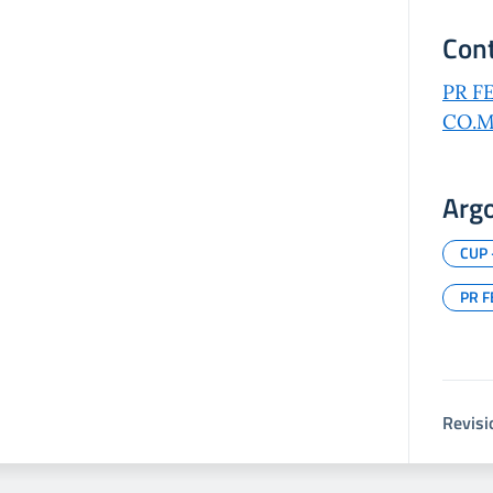
Cont
PR FE
CO.MO
Arg
CUP 
PR F
Revisi