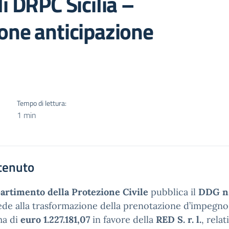
i DRPC Sicilia –
one anticipazione
Tempo di lettura:
1 min
tenuto
artimento della Protezione Civile
pubblica il
DDG n.
de alla trasformazione della prenotazione d’impegn
a di
euro 1.227.181,07
in favore della
RED S. r. l.
, rela