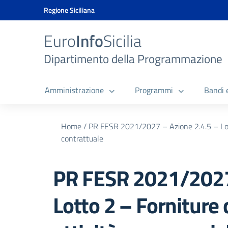
Vai ai contenuti
Vai al menu di navigazione
Vai al footer
Vai al banner delle Cookie Policy
Regione Siciliana
Euro
Info
Sicilia
Dipartimento della Programmazione
Amministrazione
Programmi
Bandi 
Home
/
PR FESR 2021/2027 – Azione 2.4.5 – Lotto
contrattuale
PR FESR 2021/2027 
Lotto 2 – Forniture 