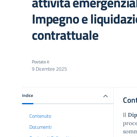
attività emergenzial
Impegno e liquidazi
contrattuale
Postato il:
9 Dicembre 2025
Indice
Con
Il
Dip
Contenuto
proce
Documenti
somm