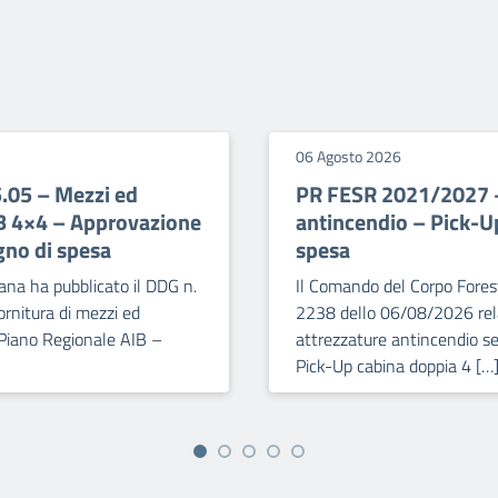
06 Agosto 2026
5.05 – Mezzi ed
PR FESR 2021/2027 – 
IB 4×4 – Approvazione
antincendio – Pick-U
gno di spesa
spesa
ana ha pubblicato il DDG n.
Il Comando del Corpo Forest
rnitura di mezzi ed
2238 dello 06/08/2026 relat
 Piano Regionale AIB –
attrezzature antincendio se
Pick-Up cabina doppia 4 […