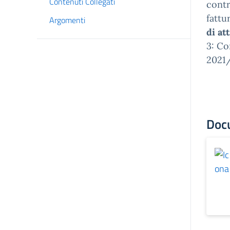
Contenuti Collegati
contr
fattu
Argomenti
di at
3: Co
2021/
Doc