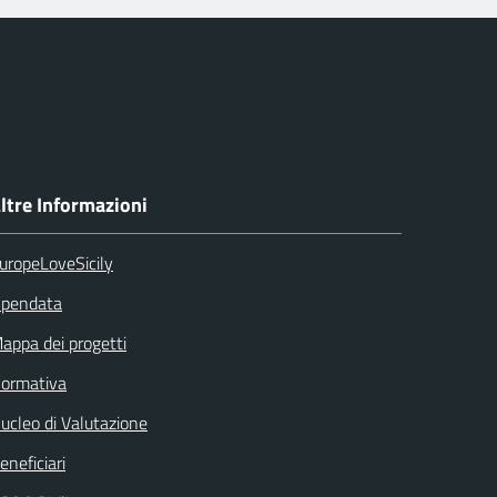
ltre Informazioni
uropeLoveSicily
pendata
appa dei progetti
ormativa
ucleo di Valutazione
eneficiari