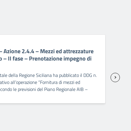
06 A
Azione 2.4.4 – Mezzi ed attrezzature
PR 
p – II fase – Prenotazione impegno di
att
sp
ale della Regione Siciliana ha pubblicato il DDG n.
Il C
ivo all’operazione “Fornitura di mezzi ed
2237
condo le previsioni del Piano Regionale AIB –
seco
]
dopp