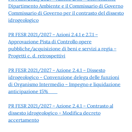
Dipartimento Ambiente e il Commissario di Governo
Commissario di Governo per il contrasto del dissesto
idrogeologico
PR FESR 2021/2027 – Azioni 2.4.1 e 2.7.1 –
Approvazione Pista di Controllo opere
pubbliche/acquisizione di beni e servizi a regia –
Progetti c. d. retrospettivi
PR FESR 2021/2027 – Azione 2.4.1 – Dissesto
idrogeologico – Convenzione delega delle funzioni
di Organismo Intermedio – Impegno e liquidazione
anticipazione 15%
PR FESR 2021/2027 – Azione 2.4.1 – Contrasto al
dissesto idrogeologico – Modifica decreto
accertamento