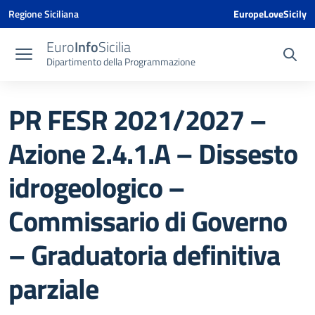
Vai ai contenuti
Vai al menu di navigazione
Vai al footer
Vai al banner delle Cookie Policy
Regione Siciliana
EuropeLoveSicily
Euro
Info
Sicilia
Dipartimento della Programmazione
PR FESR 2021/2027 –
Azione 2.4.1.A – Dissesto
idrogeologico –
Commissario di Governo
– Graduatoria definitiva
parziale