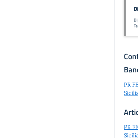
D
Di
Te
Cont
Ban
PR FE
Sicil
Arti
PR FE
Sicil