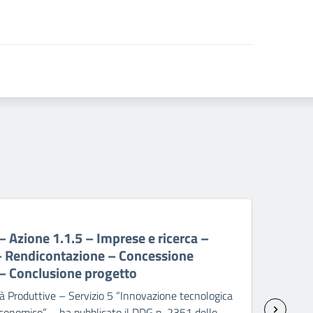
06 A
Azione 1.1.5 – Imprese e ricerca –
POC
– Rendicontazione – Concessione
D’A
 – Conclusione progetto
zon
pa
ità Produttive – Servizio 5 “Innovazione tecnologica
 economico” – ha pubblicato il DDG n. 2351 dello