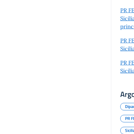
PR FE
Sicil
prin
PR FE
Sicil
PR FE
Sicil
Arg
Dipar
PR F
Sicil