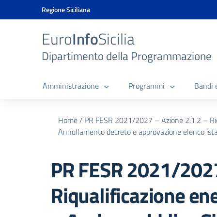
Vai ai contenuti
Vai al menu di navigazione
Vai al footer
Vai al banner delle Cookie Policy
Regione Siciliana
Euro
Info
Sicilia
Dipartimento della Programmazione
Amministrazione
Programmi
Bandi 
Home
/
PR FESR 2021/2027 – Azione 2.1.2 – Riqua
Annullamento decreto e approvazione elenco ist
PR FESR 2021/2027 
Riqualificazione en