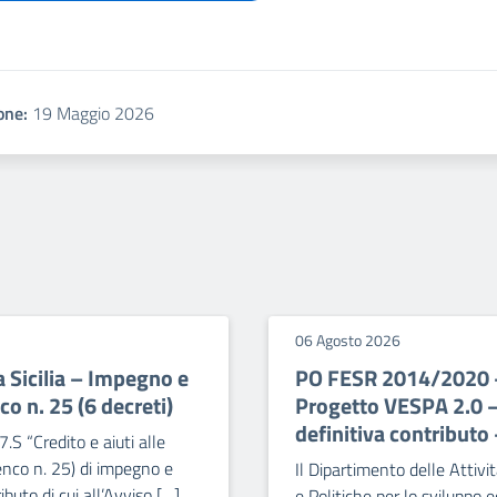
one:
19 Maggio 2026
06 Agosto 2026
Sicilia – Impegno e
PO FESR 2014/2020 – 
o n. 25 (6 decreti)
Progetto VESPA 2.0 
definitiva contributo
.S “Credito e aiuti alle
lenco n. 25) di impegno e
Il Dipartimento delle Attiv
uto di cui all’Avviso […]
e Politiche per lo sviluppo