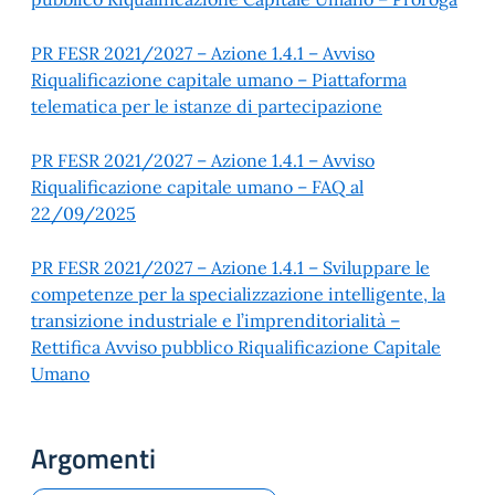
PR FESR 2021/2027 – Azione 1.4.1 – Avviso
Riqualificazione capitale umano – Piattaforma
telematica per le istanze di partecipazione
PR FESR 2021/2027 – Azione 1.4.1 – Avviso
Riqualificazione capitale umano – FAQ al
22/09/2025
PR FESR 2021/2027 – Azione 1.4.1 – Sviluppare le
competenze per la specializzazione intelligente, la
transizione industriale e l’imprenditorialità –
Rettifica Avviso pubblico Riqualificazione Capitale
Umano
Argomenti