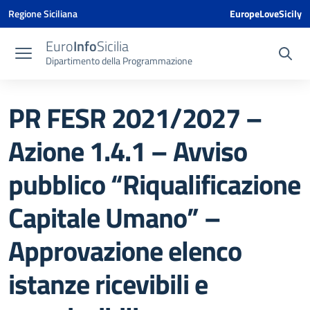
Vai ai contenuti
Vai al menu di navigazione
Vai al footer
Vai al banner delle Cookie Policy
Regione Siciliana
EuropeLoveSicily
Euro
Info
Sicilia
Dipartimento della Programmazione
PR FESR 2021/2027 –
Azione 1.4.1 – Avviso
pubblico “Riqualificazione
Capitale Umano” –
Approvazione elenco
istanze ricevibili e