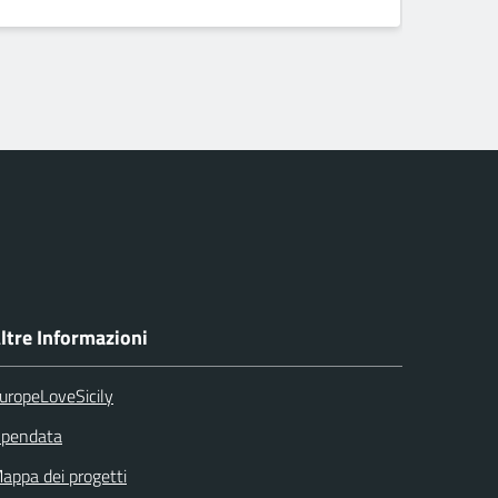
]
dopp
ltre Informazioni
uropeLoveSicily
pendata
appa dei progetti