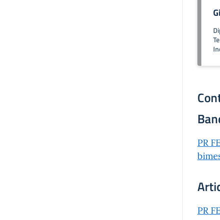
G
Di
Te
In
Cont
Ban
PR FE
bimes
Arti
PR FE