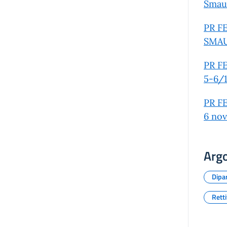
Smau 
PR FE
SMAU
PR FE
5-6/
PR FE
6 no
Arg
Dipar
Retti