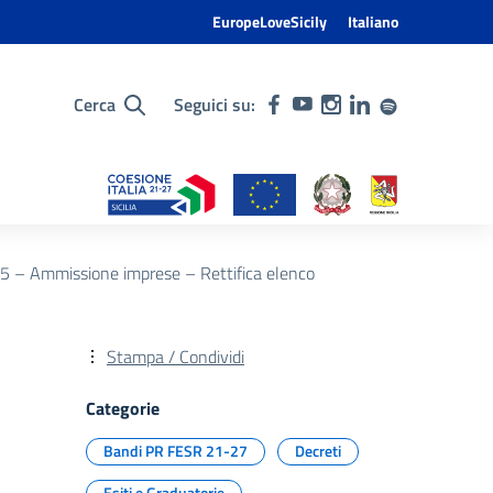
EuropeLoveSicily
Italiano
Cerca
Seguici su:
5 – Ammissione imprese – Rettifica elenco
Stampa / Condividi
Categorie
Bandi PR FESR 21-27
Decreti
Esiti e Graduatorie