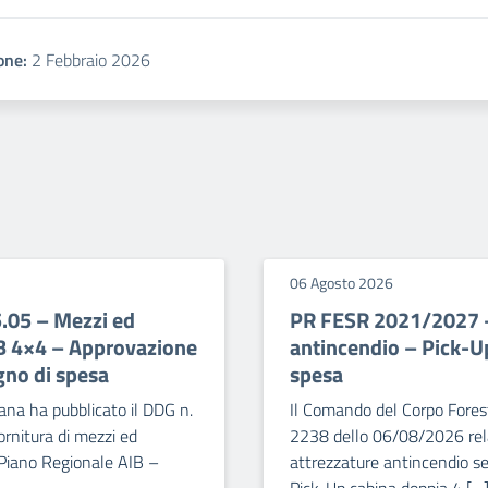
one:
2 Febbraio 2026
06 Agosto 2026
5.05 – Mezzi ed
PR FESR 2021/2027 – 
IB 4×4 – Approvazione
antincendio – Pick-U
gno di spesa
spesa
ana ha pubblicato il DDG n.
Il Comando del Corpo Forest
rnitura di mezzi ed
2238 dello 06/08/2026 relat
 Piano Regionale AIB –
attrezzature antincendio se