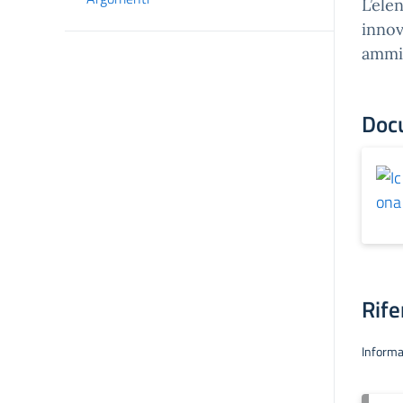
L’ele
innov
ammis
Doc
Rife
Informa