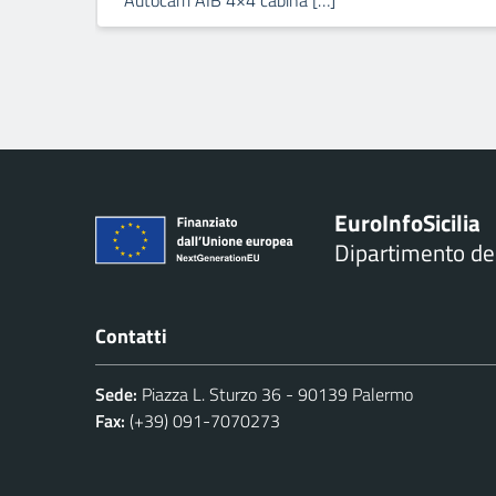
Autocarri AIB 4×4 cabina […]
Euro
Info
Sicilia
Dipartimento d
Contatti
Sede:
Piazza L. Sturzo 36 - 90139 Palermo
Fax:
(+39) 091-7070273