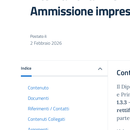
Ammissione imprese
Postato il:
2 Febbraio 2026
Indice
Con
Il Di
Contenuto
e Pri
Documenti
1.3.3
–
Riferimenti / Contatti
retti
parte
Contenuti Collegati
Argomenti