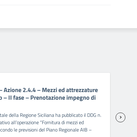
06 A
Azione 2.4.4 – Mezzi ed attrezzature
PR 
p – II fase – Prenotazione impegno di
att
sp
ale della Regione Siciliana ha pubblicato il DDG n.
Il C
ivo all’operazione “Fornitura di mezzi ed
2237
condo le previsioni del Piano Regionale AIB –
seco