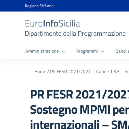
Vai ai contenuti
Vai al menu di navigazione
Vai al footer
Vai al banner delle Cookie Policy
Regione Siciliana
Euro
Info
Sicilia
Dipartimento della Programmazione
Amministrazione
Programmi
Bandi 
Home
/
PR FESR 2021/2027 – Azione 1.3.3 – Sos
PR FESR 2021/2027 
Sostegno MPMI per l
internazionali – S