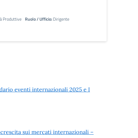
tà Produttive
Ruolo / Ufficio:
Dirigente
ario eventi internazionali 2025 e I
rescita sui mercati internazionali –