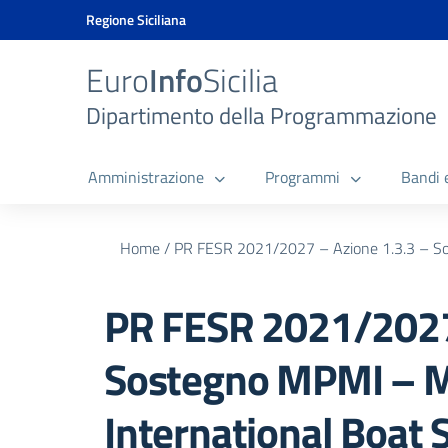
Vai ai contenuti
Vai al menu di navigazione
Vai al footer
Vai al banner delle Cookie Policy
Regione Siciliana
Euro
Info
Sicilia
Dipartimento della Programmazione
Amministrazione
Programmi
Bandi 
Home
/
PR FESR 2021/2027 – Azione 1.3.3 – So
PR FESR 2021/2027 
Sostegno MPMI – Me
International Boat