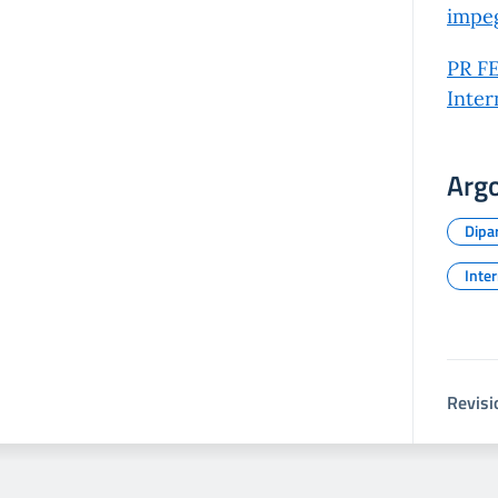
impe
PR FE
Inter
Arg
Dipar
Inter
Revisi