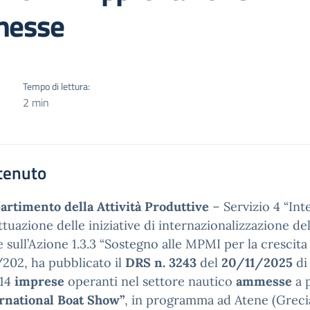
messe
Tempo di lettura:
2 min
tenuto
artimento della Attività Produttive
– Servizio 4 “Int
attuazione delle iniziative di internazionalizzazione de
e sull’Azione 1.3.3 “Sostegno alle MPMI per la crescita
202, ha pubblicato il
DRS n. 3243
del
20/11/2025
d
 14
imprese
operanti nel settore nautico
ammesse
a p
rnational Boat Show”
, in programma ad Atene (Grecia