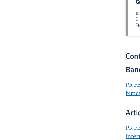
G
Di
Di
Te
Cont
Ban
PR FE
bimes
Arti
PR FE
Inter