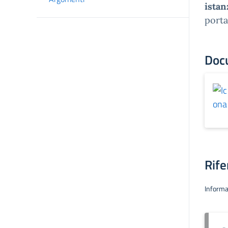
istan
porta
Doc
Rife
Informa