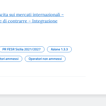
ita sui mercati internazionali –
e di contrarre – Integrazione
PR FESR Sicilia 2021/2027
Azione 1.3.3
tori ammessi
Operatori non ammessi