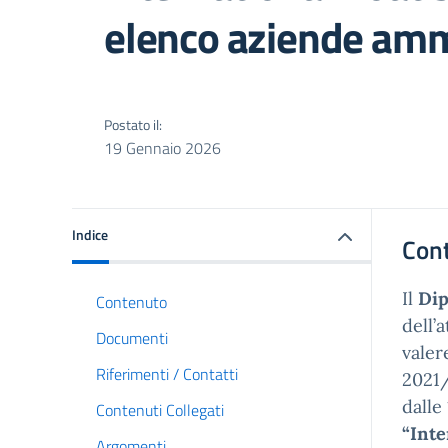
elenco aziende am
Postato il:
19 Gennaio 2026
Indice
Con
Il
Dip
Contenuto
dell’
Documenti
valer
Riferimenti / Contatti
2021/
dalle
Contenuti Collegati
“Inte
Argomenti