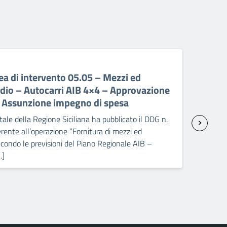
06 A
a di intervento 05.05 – Mezzi ed
PR 
ndio – Autocarri AIB 4×4 – Approvazione
ant
– Assunzione impegno di spesa
sp
ale della Regione Siciliana ha pubblicato il DDG n.
Il C
ente all’operazione “Fornitura di mezzi ed
2238
condo le previsioni del Piano Regionale AIB –
attr
…]
Pick