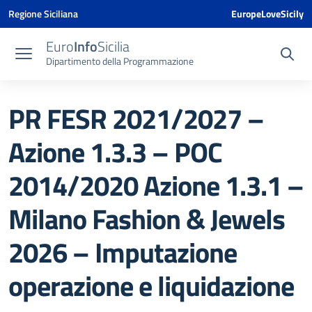
Vai ai contenuti
Vai al menu di navigazione
Vai al footer
Vai al banner delle Cookie Policy
Regione Siciliana
EuropeLoveSicily
Euro
Info
Sicilia
Dipartimento della Programmazione
PR FESR 2021/2027 –
Azione 1.3.3 – POC
2014/2020 Azione 1.3.1 –
Milano Fashion & Jewels
2026 – Imputazione
operazione e liquidazione