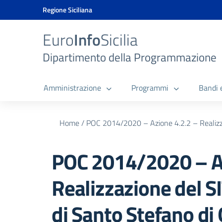
Vai ai contenuti
Vai al menu di navigazione
Vai al footer
Vai al banner delle Cookie Policy
Regione Siciliana
Euro
Info
Sicilia
Dipartimento della Programmazione
Amministrazione
Programmi
Bandi 
Home
/
POC 2014/2020 – Azione 4.2.2 – Realizza
POC 2014/2020 – Az
Realizzazione del 
di Santo Stefano di