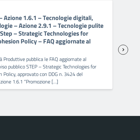
04 A
Azione 1.6.1 – Tecnologie digitali,
PO 
ogie – Azione 2.9.1 – Tecnologie pulite
Pro
o Step – Strategic Technologies for
def
ohesion Policy – FAQ aggiornate al
Il D
e Po
04/0
tà Produttive pubblica le FAQ aggiornate al
con
iso pubblico STEP – Strategic Technologies for
n Policy, approvato con DDG n. 3424 del
Azione 1.6.1 “Promozione […]