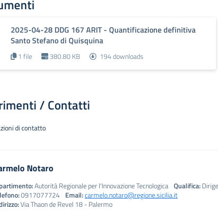
umenti
2025-04-28 DDG 167 ARIT - Quantificazione definitiva
Santo Stefano di Quisquina
1 file
380.80 KB
194 downloads
rimenti / Contatti
zioni di contatto
armelo Notaro
partimento:
Autorità Regionale per l'Innovazione Tecnologica
Qualifica:
Dirig
lefono:
0917077724
Email:
carmelo.notaro@regione.sicilia.it
dirizzo:
Via Thaon de Revel 18 - Palermo