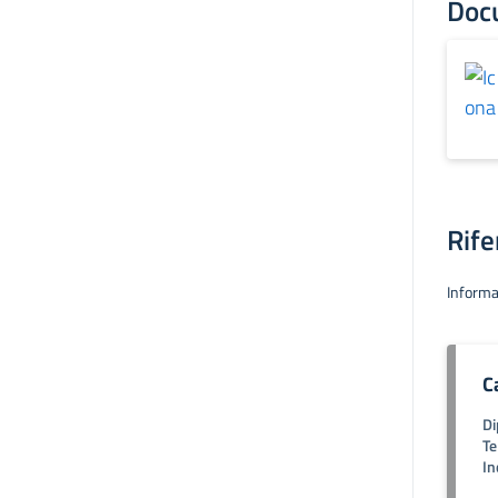
Doc
Rife
Informa
C
Di
Te
In