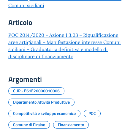
Comuni siciliani
Articolo
POC 2014/2020 – Azione 1.3.03 – Riqualificazione
aree artigianali – Manifestazione interesse Comuni
siciliani – Graduatoria definitiva e modello di
disciplinare di finanziamento
Argomenti
CUP - E61E26000010006
Dipartimento Attività Produttive
Competitività e sviluppo economico
POC
Comune di Piraino
Finanziamento