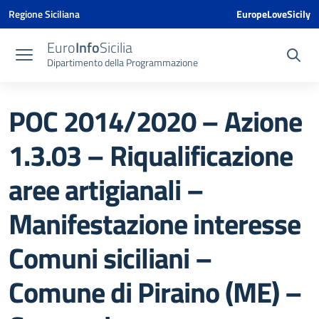
Vai ai contenuti
Vai al menu di navigazione
Vai al footer
Vai al banner delle Cookie Policy
Regione Siciliana
EuropeLoveSicily
Euro
Info
Sicilia
Dipartimento della Programmazione
POC 2014/2020 – Azione
1.3.03 – Riqualificazione
aree artigianali –
Manifestazione interesse
Comuni siciliani –
Comune di Piraino (ME) –