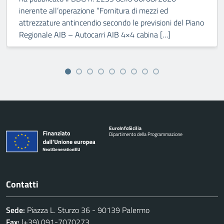
inerente all’operazione “Fornitura di mezzi ed
attrezzature antincendio secondo le previsioni del Piano
Regionale AIB – Autocarri AIB 4×4 cabina […]
Euro
Info
Sicilia
Dipartimento della Programmazione
Contatti
Sede:
Piazza L. Sturzo 36 - 90139 Palermo
Fax:
(+39) 091-7070273