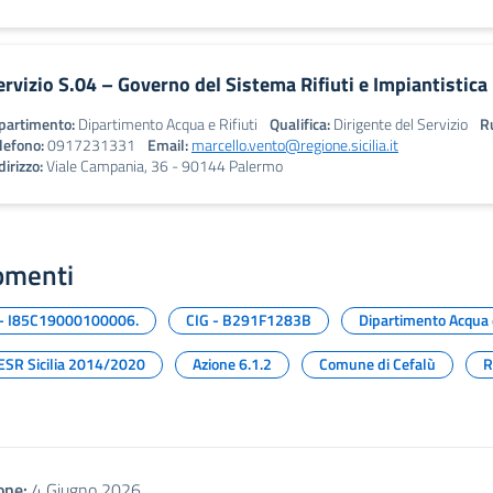
ervizio S.04 – Governo del Sistema Rifiuti e Impiantistica
partimento:
Dipartimento Acqua e Rifiuti
Qualifica:
Dirigente del Servizio
Ru
lefono:
0917231331
Email:
marcello.vento@regione.sicilia.it
dirizzo:
Viale Campania, 36 - 90144 Palermo
omenti
- I85C19000100006.
CIG - B291F1283B
Dipartimento Acqua e
ESR Sicilia 2014/2020
Azione 6.1.2
Comune di Cefalù
R
one:
4 Giugno 2026