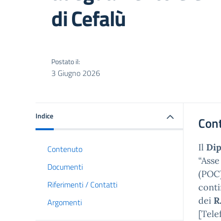
di Cefalù
Postato il:
3 Giugno 2026
Indice
Con
Il
Dip
Contenuto
“Asse
Documenti
(POC)
Riferimenti / Contatti
conti
dei
R
Argomenti
[Tele