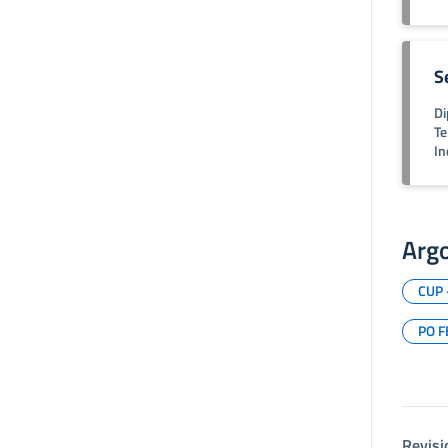
S
Di
Te
In
Arg
CUP 
PO F
Revisi