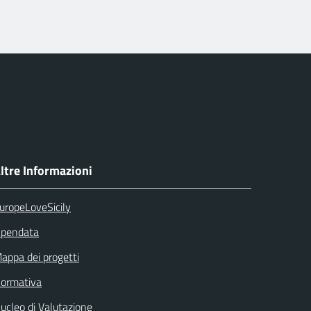
ltre Informazioni
uropeLoveSicily
pendata
appa dei progetti
ormativa
ucleo di Valutazione