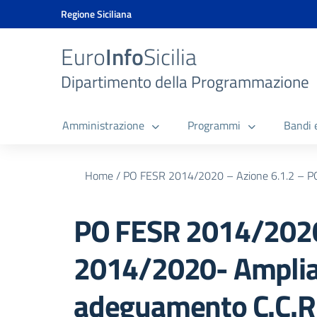
Vai ai contenuti
Vai al menu di navigazione
Vai al footer
Vai al banner delle Cookie Policy
Regione Siciliana
Euro
Info
Sicilia
Dipartimento della Programmazione
Amministrazione
Programmi
Bandi 
Home
/
PO FESR 2014/2020 – Azione 6.1.2 – PO
PO FESR 2014/2020
2014/2020- Ampli
adeguamento C.C.R.