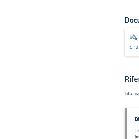
Doc
Rife
Informa
D
Te
In