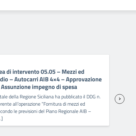
06 A
a di intervento 05.05 – Mezzi ed
PR 
ndio – Autocarri AIB 4×4 – Approvazione
ant
– Assunzione impegno di spesa
sp
ale della Regione Siciliana ha pubblicato il DDG n.
Il C
ente all’operazione “Fornitura di mezzi ed
2238
condo le previsioni del Piano Regionale AIB –
attr
…]
Pick