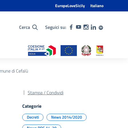
EuropeLoveSicily
Italiano
Cerca
Seguici su:
mune di Cefalù
Stampa / Condividi
Categorie
Decreti
News 2014/2020
News POC 14-20