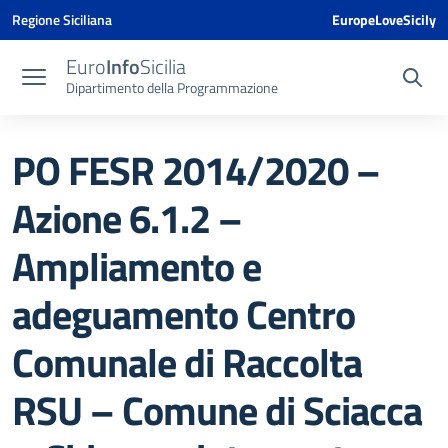
Vai ai contenuti
Vai al menu di navigazione
Vai al footer
Vai al banner delle Cookie Policy
Regione Siciliana
EuropeLoveSicily
Euro
Info
Sicilia
Dipartimento della Programmazione
PO FESR 2014/2020 –
Azione 6.1.2 –
Ampliamento e
adeguamento Centro
Comunale di Raccolta
RSU – Comune di Sciacca