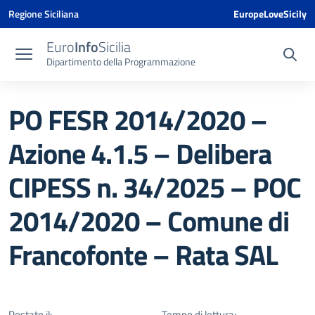
Vai ai contenuti
Vai al menu di navigazione
Vai al footer
Vai al banner delle Cookie Policy
Regione Siciliana
EuropeLoveSicily
Euro
Info
Sicilia
Dipartimento della Programmazione
PO FESR 2014/2020 –
Azione 4.1.5 – Delibera
CIPESS n. 34/2025 – POC
2014/2020 – Comune di
Francofonte – Rata SAL
Postato il:
Tempo di lettura: