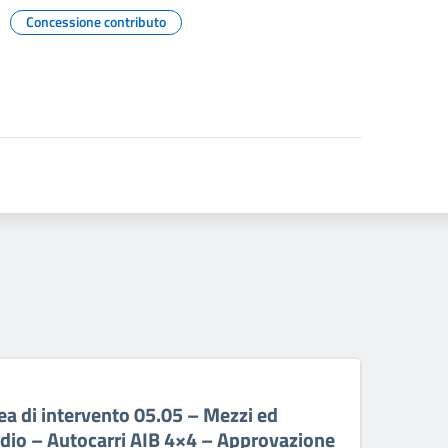
Concessione contributo
06 A
a di intervento 05.05 – Mezzi ed
PR 
ndio – Autocarri AIB 4×4 – Approvazione
ant