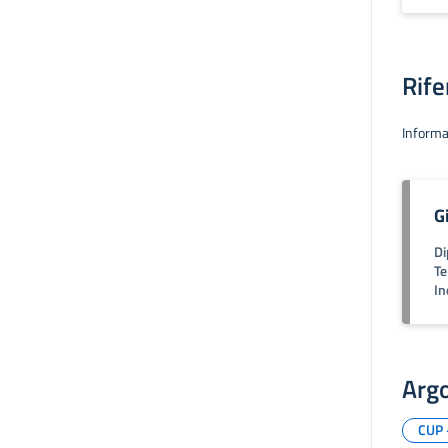
Rife
Informa
G
Di
Te
In
Arg
CUP