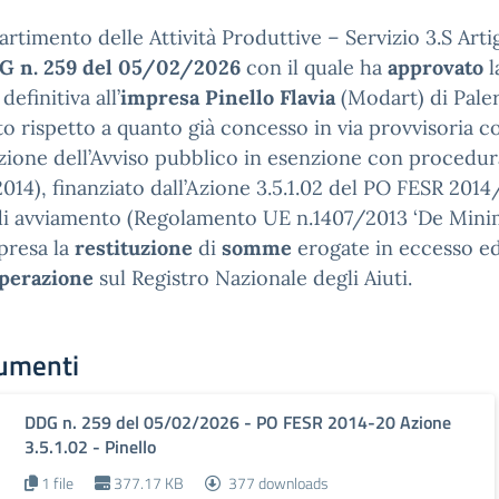
partimento delle Attività Produttive – Servizio 3.S Art
DG n. 259 del 05/02/2026
con il quale ha
approvato
l
 definitiva all’
impresa Pinello Flavia
(Modart) di Pal
to rispetto a quanto già concesso in via provvisoria c
zione dell’Avviso pubblico in esenzione con procedura
014), finanziato dall’Azione 3.5.1.02 del PO FESR 2014/
di avviamento (Regolamento UE n.1407/2013 ‘De Minimi
mpresa la
restituzione
di
somme
erogate in eccesso ed 
perazione
sul Registro Nazionale degli Aiuti.
umenti
DDG n. 259 del 05/02/2026 - PO FESR 2014-20 Azione
3.5.1.02 - Pinello
1 file
377.17 KB
377 downloads