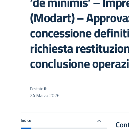
‘de minimis’ – Impre
(Modart) – Approva
concessione definit
richiesta restituzi
conclusione operaz
Postato il:
24 Marzo 2026
Indice
Con