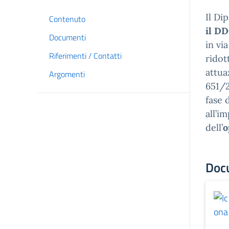
Il Di
Contenuto
il D
Documenti
in via
Riferimenti / Contatti
ridot
attua
Argomenti
651/2
fase 
all’i
dell’
o
Doc