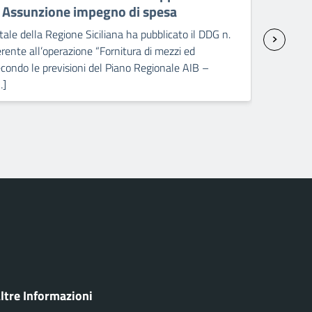
– Assunzione impegno di spesa
sp
ale della Regione Siciliana ha pubblicato il DDG n.
Il C
ente all’operazione “Fornitura di mezzi ed
2238
condo le previsioni del Piano Regionale AIB –
attr
…]
Pick
ltre Informazioni