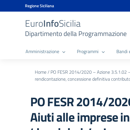
Vai ai contenuti
Vai al menu di navigazione
Vai al footer
Vai al banner delle Cookie Policy
Regione Siciliana
Euro
Info
Sicilia
Dipartimento della Programmazione
Amministrazione
Programmi
Bandi 
Home
/
PO FESR 2014/2020 – Azione 3.5.1.02 – Ai
rendicontazione, concessione definitiva contribut
PO FESR 2014/2020 
Aiuti alle imprese i