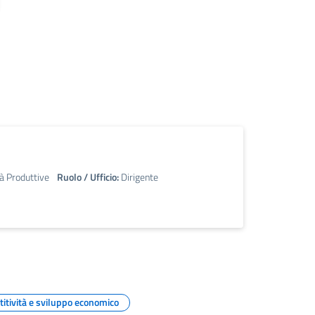
tà Produttive
Ruolo / Ufficio:
Dirigente
itività e sviluppo economico