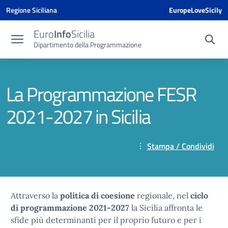
Vai ai contenuti
Vai al menu di navigazione
Vai al footer
Vai al banner delle Cookie Policy
Regione Siciliana
EuropeLoveSicily
Euro
Info
Sicilia
Dipartimento della Programmazione
La Programmazione FESR
2021-2027 in Sicilia
Stampa / Condividi
Attraverso la
politica di coesione
regionale, nel
ciclo
di programmazione 2021-2027
la Sicilia affronta le
sfide più determinanti per il proprio futuro e per i