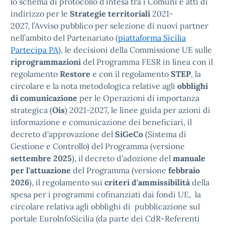
lo schema di protocollo d’intesa tra i Comuni e atti di
indirizzo per le
Strategie territoriali
2021-
2027, l’Avviso pubblico per selezione di nuovi partner
nell’ambito del Partenariato (
piattaforma Sicilia
Partecipa PA
), le decisioni della Commissione UE sulle
riprogrammazioni
del Programma FESR in linea con il
regolamento
Restore
e con il regolamento
STEP
, la
circolare e la nota metodologica relative agli
obblighi
di comunicazione
per le Operazioni di importanza
strategica (
Ois
) 2021-2027, le linee guida per azioni di
informazione e comunicazione dei beneficiari, il
decreto d'approvazione del
SiGeCo
(Sistema di
Gestione e Controllo) del Programma (versione
settembre
2025
), il decreto d'adozione del
manuale
per l'attuazione
del Programma (versione
febbraio
2026
), il regolamento sui
criteri d'ammissibilità
della
spesa per i programmi cofinanziati dai fondi UE, la
circolare relativa agli obblighi di pubblicazione sul
portale EurolnfoSicilia (da parte dei CdR-Referenti