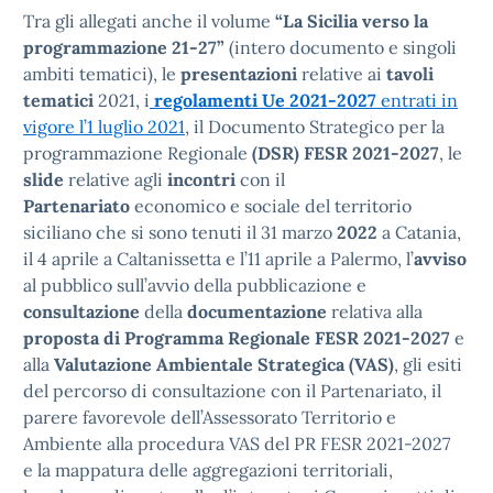
Tra gli allegati anche il volume
“La Sicilia verso la
programmazione 21-27”
(intero documento e singoli
ambiti tematici), le
presentazioni
relative ai
tavoli
tematici
2021, i
regolamenti Ue 2021-2027
entrati in
vigore l’1 luglio 2021
, il Documento Strategico per la
programmazione Regionale
(DSR) FESR 2021-2027
, le
slide
relative agli
incontri
con il
Partenariato
economico e sociale del territorio
siciliano che si sono tenuti il 31 marzo
2022
a Catania,
il 4 aprile a Caltanissetta e l’11 aprile a Palermo, l’
avviso
al pubblico sull’avvio della pubblicazione e
consultazione
della
documentazione
relativa alla
proposta di Programma Regionale FESR 2021-2027
e
alla
Valutazione Ambientale Strategica (VAS)
, gli esiti
del percorso di consultazione con il Partenariato, il
parere favorevole dell’Assessorato Territorio e
Ambiente alla procedura VAS del PR FESR 2021-2027
e la mappatura delle aggregazioni territoriali,