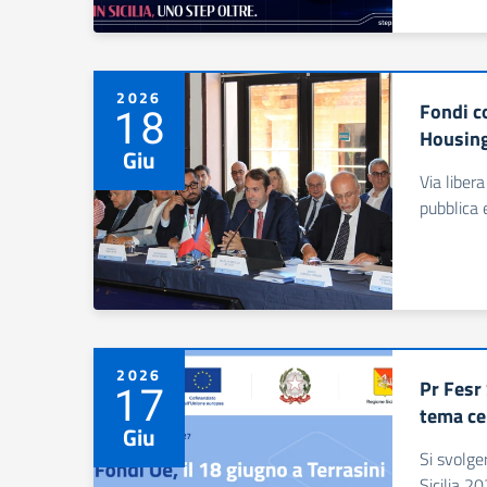
2026
Fondi co
18
Housing
Giu
Via liber
pubblica e
2026
Pr Fesr 
17
tema ce
Giu
Si svolge
Sicilia 2