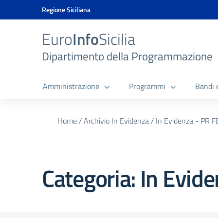
Vai ai contenuti
Vai al menu di navigazione
Vai al footer
Vai al banner delle Cookie Policy
Regione Siciliana
Euro
Info
Sicilia
Dipartimento della Programmazione
Amministrazione
Programmi
Bandi 
Home
/
Archivio In Evidenza
/
In Evidenza - PR 
Categoria:
In Evid