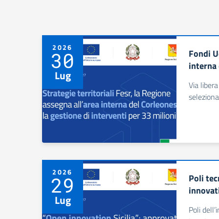
2026
Fondi Ue
30
interna 
Lug
Via liber
seleziona
2026
Poli te
29
innovati
Lug
Poli dell