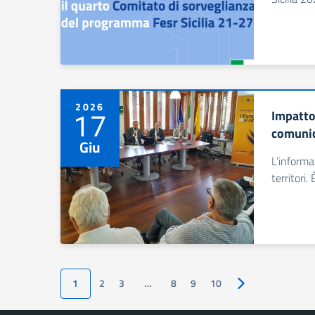
2026
Impatto 
17
comunic
Giu
L’informa
territori
1
2
3
…
8
9
10
Pagina successiv