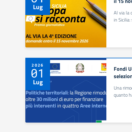
il 15 n
Lug
Al via la
in Sicili
2026
Fondi Ue
01
selezion
Lug
Una rimod
quanto ha 