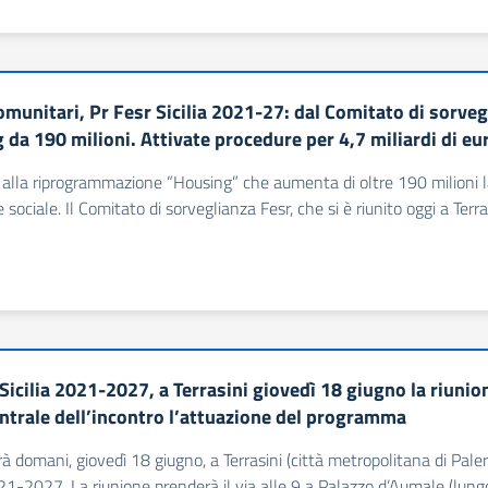
munitari, Pr Fesr Sicilia 2021-27: dal Comitato di sorvegl
 da 190 milioni. Attivate procedure per 4,7 miliardi di eu
a alla riprogrammazione “Housing” che aumenta di oltre 190 milioni la 
 sociale. Il Comitato di sorveglianza Fesr, che si è riunito oggi a Terra
Sicilia 2021-2027, a Terrasini giovedì 18 giugno la riuni
ntrale dell’incontro l’attuazione del programma
rà domani, giovedì 18 giugno, a Terrasini (città metropolitana di Pale
021-2027. La riunione prenderà il via alle 9 a Palazzo d’Aumale (lun