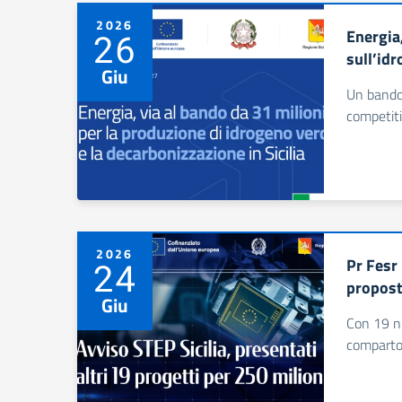
2026
Energia
26
sull’idr
Giu
Un bando 
competiti
2026
Pr Fesr 
24
propost
Giu
Con 19 nu
comparto 