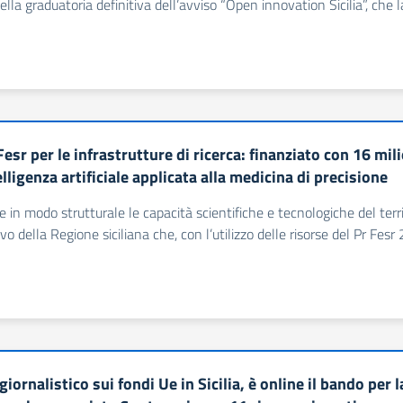
nella graduatoria definitiva dell’avviso “Open innovation Sicilia”, che 
esr per le infrastrutture di ricerca: finanziato con 16 mil
elligenza artificiale applicata alla medicina di precisione
e in modo strutturale le capacità scientifiche e tecnologiche del territ
tivo della Regione siciliana che, con l’utilizzo delle risorse del Pr Fe
iornalistico sui fondi Ue in Sicilia, è online il bando per