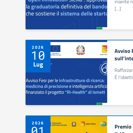
inserite 
[…]
2026
Avviso F
10
sull’int
Lug
Rafforzar
È l’obiet
2026
Premio g
01