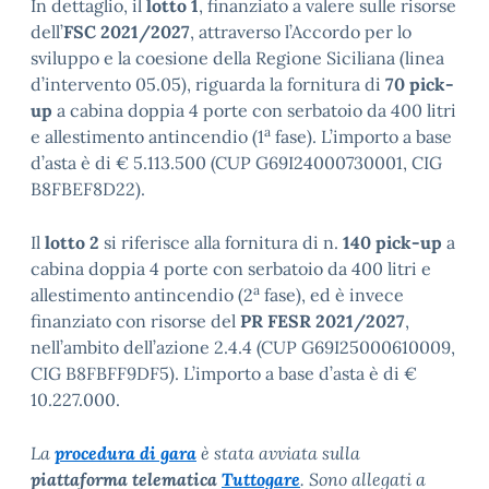
In dettaglio, il
lotto 1
, finanziato a valere sulle risorse
dell’
FSC 2021/2027
, attraverso l’Accordo per lo
sviluppo e la coesione della Regione Siciliana (linea
d’intervento 05.05), riguarda la fornitura di
70 pick-
up
a cabina doppia 4 porte con serbatoio da 400 litri
a
e allestimento antincendio (1
fase). L’importo a base
d’asta è di € 5.113.500 (CUP
G69I24000730001
, CIG
B8FBEF8D22
).
Il
lotto 2
si riferisce alla fornitura di n.
140 pick-up
a
cabina doppia 4 porte con serbatoio da 400 litri e
a
allestimento antincendio (2
fase), ed è invece
finanziato con risorse del
PR FESR 2021/2027
,
nell’ambito dell’azione 2.4.4 (CUP
G69I25000610009
,
CIG
B8FBFF9DF5
). L’importo a base d’asta è di €
10.227.000.
La
procedura di gara
è stata avviata sulla
piattaforma telematica
Tuttogare
. Sono allegati a