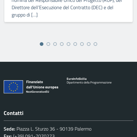
nomina del Responsabile Unico del Progetto (RUP), del
Direttore dell’Esecuzione del Contratto (DEC) e del
gruppo di […]
Euro
Info
Sicilia
Dipartimento della Programmazione
Contatti
Sede:
Piazza L. Sturzo 36 - 90139 Palermo
Fax:
(+39) 091-7070273