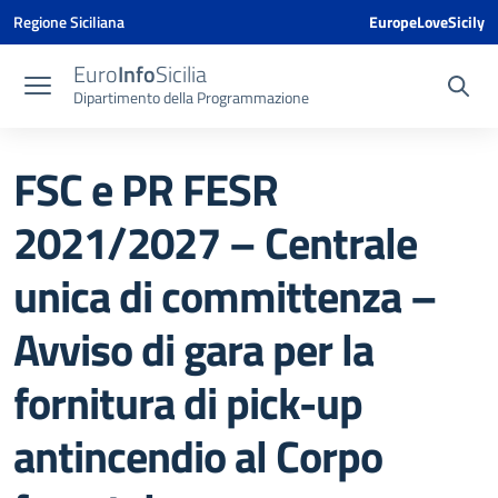
Vai ai contenuti
Vai al menu di navigazione
Vai al footer
Vai al banner delle Cookie Policy
Regione Siciliana
EuropeLoveSicily
Euro
Info
Sicilia
Dipartimento della Programmazione
FSC e PR FESR
2021/2027 – Centrale
unica di committenza –
Avviso di gara per la
fornitura di pick-up
antincendio al Corpo