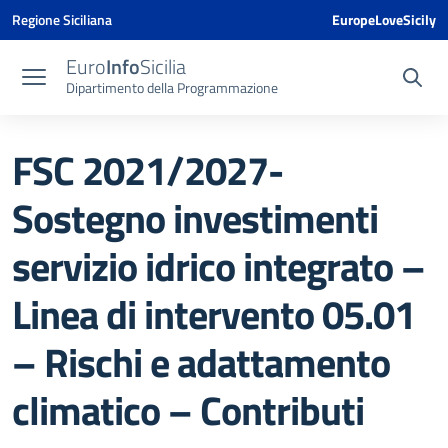
Vai ai contenuti
Vai al menu di navigazione
Vai al footer
Vai al banner delle Cookie Policy
Regione Siciliana
EuropeLoveSicily
Euro
Info
Sicilia
Dipartimento della Programmazione
FSC 2021/2027-
Sostegno investimenti
servizio idrico integrato –
Linea di intervento 05.01
– Rischi e adattamento
climatico – Contributi