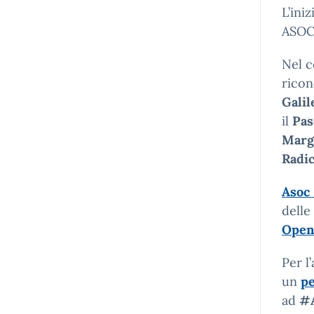
L’ini
ASOC,
Nel c
ricon
Galil
il
Pas
Marg
Radi
Asoc 
delle
Open
Per l
un
pe
ad
#A