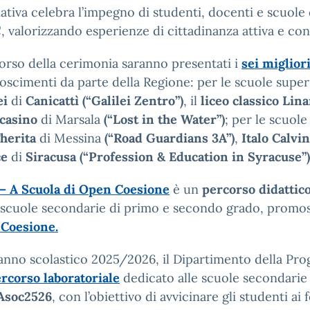
ziativa celebra l’impegno di studenti, docenti e scuol
 valorizzando esperienze di cittadinanza attiva e cons
orso della cerimonia saranno presentati i
sei migliori
oscimenti da parte della Regione: per le scuole superio
ei
di
Canicattì
(“Galilei Zentro”)
, il
liceo classico Lin
casino
di Marsala
(“Lost in the Water”)
; per le scuole
herita
di Messina
(“Road Guardians 3A”)
,
Italo Calvi
ce
di
Siracusa (“Profession & Education in Syracuse”)
– A Scuola di Open Coesione
è un
percorso didattic
 scuole secondarie di primo e secondo grado, promosso
Coesione.
’anno scolastico 2025/2026, il Dipartimento della 
rcorso laboratoriale
dedicato alle scuole secondarie
soc2526
, con l’obiettivo di avvicinare gli studenti ai