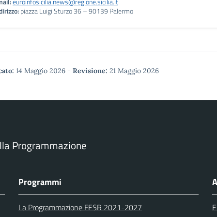
ail:
euroinfosicilia.news@regione.sicilia.it
dirizzo:
piazza Luigi Sturzo 36 – 90139 Palermo
cato:
14 Maggio 2026
-
Revisione:
21 Maggio 2026
ella Programmazione
Programmi
A
La Programmazione FESR 2021-2027
E