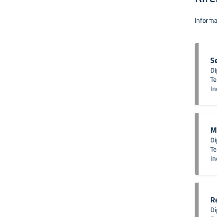
Informa
S
Di
Te
In
M
Di
Te
In
R
Di