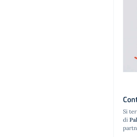
Con
Si te
di
Pa
partn