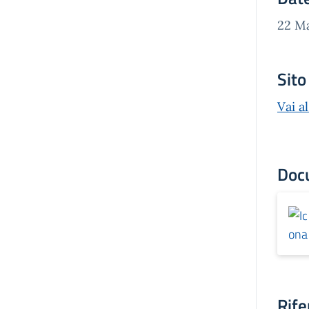
22 Ma
Sit
Vai a
Doc
Rife