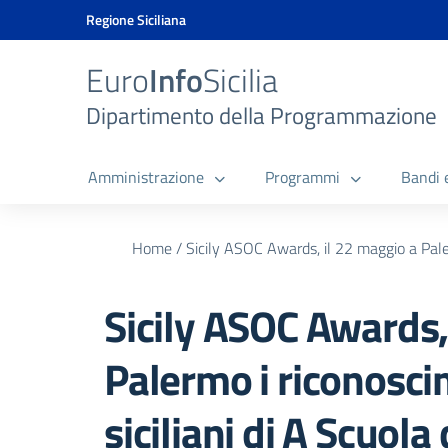
Vai ai contenuti
Vai al menu di navigazione
Vai al footer
Vai al banner delle Cookie Policy
Regione Siciliana
Euro
Info
Sicilia
Dipartimento della Programmazione
Amministrazione
Programmi
Bandi 
Home
/
Sicily ASOC Awards, il 22 maggio a Paler
Sicily ASOC Awards,
Palermo i riconosci
siciliani di A Scuol