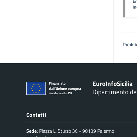
Em
In
Pubbli
Euro
Info
Sicilia
Dipartimento d
Contatti
Sede:
Piazza L. Sturzo 36 - 90139 Palermo