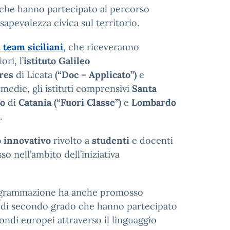
e che hanno partecipato al percorso
apevolezza civica sul territorio.
 team siciliani
, che riceveranno
ri, l’
istituto Galileo
ares
di Licata
(“Doc – Applicato”)
e
 medie, gli istituti comprensivi
Santa
no
di
Catania (“Fuori Classe”)
e
Lombardo
.
o innovativo
rivolto a
studenti
e docenti
 nell’ambito dell’iniziativa
Programmazione ha anche promosso
 di secondo grado che hanno partecipato
 fondi europei attraverso il linguaggio