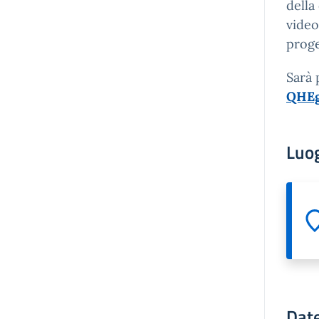
della
video
proge
Sarà 
QHEg
Luo
Date