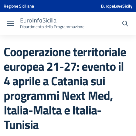
Vai ai contenuti
Vai al menu di navigazione
Vai al footer
Vai al banner delle Cookie Policy
Regione Siciliana
EuropeLoveSicily
Euro
Info
Sicilia
Dipartimento della Programmazione
Cooperazione territoriale
europea 21-27: evento il
4 aprile a Catania sui
programmi Next Med,
Italia-Malta e Italia-
Tunisia