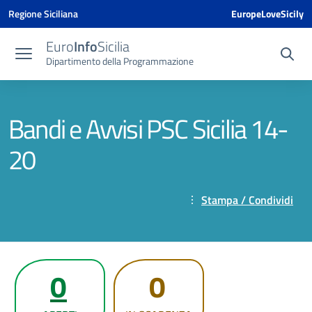
Vai ai contenuti
Vai al menu di navigazione
Vai al footer
Vai al banner delle Cookie Policy
Regione Siciliana
EuropeLoveSicily
Euro
Info
Sicilia
Dipartimento della Programmazione
Bandi e Avvisi PSC Sicilia 14-
20
Stampa / Condividi
0
0