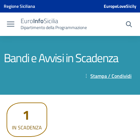
Vai ai contenuti
Vai al menu di navigazione
Vai al footer
Vai al banner delle Cookie Policy
Regione Siciliana
EuropeLoveSicily
Euro
Info
Sicilia
Dipartimento della Programmazione
Bandi e Avvisi in Scadenza
Stampa / Condividi
1
IN SCADENZA