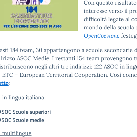
Con questo risultat
interesse verso il pr
difficoltà legate al 
mondo della scuola d
OpenCoesione
festeg
esti 184 team, 30 appartengono a scuole secondarie 
ndirizzo ASOC Medie. I restanti 154 team provengono t
distribuiscono negli altri tre indirizzi: 122 ASOC in ling
ETC – European Territorial Cooperation. Così come
etto
:
in lingua italiana
ASOC Scuole superiori
ASOC Scuole medie
 multilingue