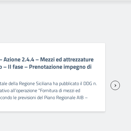
06 A
Azione 2.4.4 – Mezzi ed attrezzature
PR 
p – II fase – Prenotazione impegno di
att
sp
ale della Regione Siciliana ha pubblicato il DDG n.
Il C
ivo all’operazione “Fornitura di mezzi ed
2237
condo le previsioni del Piano Regionale AIB –
seco
]
dopp