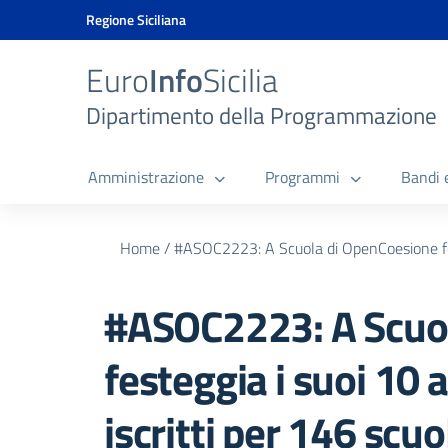
Vai ai contenuti
Vai al menu di navigazione
Vai al footer
Vai al banner delle Cookie Policy
Regione Siciliana
Euro
Info
Sicilia
Dipartimento della Programmazione
Amministrazione
Programmi
Bandi 
Home
/
#ASOC2223: A Scuola di OpenCoesione fest
#ASOC2223: A Scuo
festeggia i suoi 10
iscritti per 146 scuo