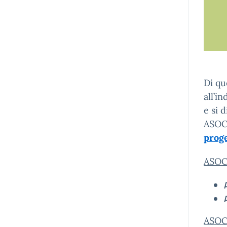
Di qu
all’i
e si 
ASOC 
prog
ASOC 
ASOC