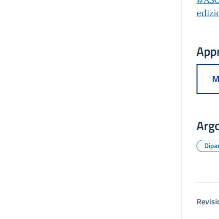
edizi
App
M
Arg
Dipa
Revisi