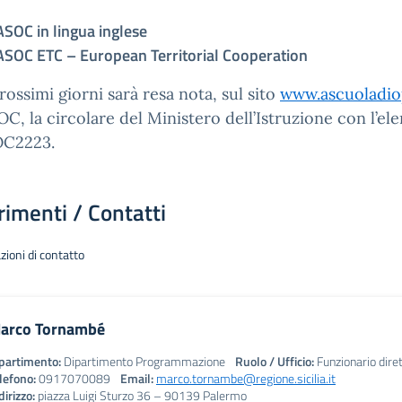
ASOC in lingua inglese
ASOC ETC – European Territorial Cooperation
rossimi giorni sarà resa nota, sul sito
www.ascuoladio
OC, la circolare del Ministero dell’Istruzione con l’e
C2223.
rimenti / Contatti
zioni di contatto
arco Tornambé
partimento:
Dipartimento Programmazione
Ruolo / Ufficio:
Funzionario dire
lefono:
0917070089
Email:
marco.tornambe@regione.sicilia.it
dirizzo:
piazza Luigi Sturzo 36 – 90139 Palermo