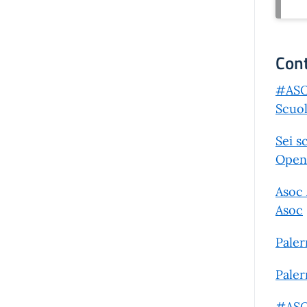
Cont
#ASOC
Scuo
Sei s
Open
Asoc 
Asoc
Paler
Paler
#ASOC