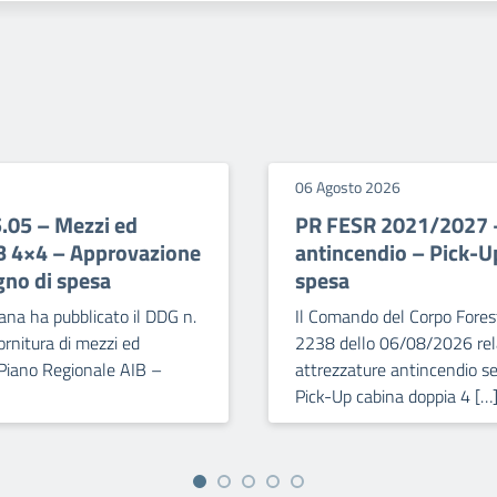
06 Agosto 2026
5.05 – Mezzi ed
PR FESR 2021/2027 – 
IB 4×4 – Approvazione
antincendio – Pick-U
gno di spesa
spesa
ana ha pubblicato il DDG n.
Il Comando del Corpo Forest
rnitura di mezzi ed
2238 dello 06/08/2026 relat
 Piano Regionale AIB –
attrezzature antincendio se
Pick-Up cabina doppia 4 […