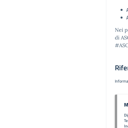
Nei p
di AS
#ASO
Rife
Informa
M
Di
Te
In