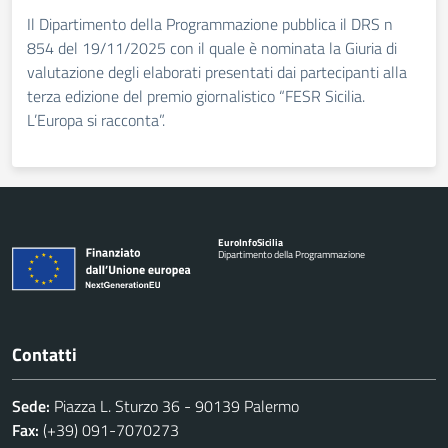
Il Dipartimento della Programmazione pubblica il DRS n
854 del 19/11/2025 con il quale è nominata la Giuria di
valutazione degli elaborati presentati dai partecipanti alla
terza edizione del premio giornalistico “FESR Sicilia.
L’Europa si racconta”.
Euro
Info
Sicilia
Dipartimento della Programmazione
Contatti
Sede:
Piazza L. Sturzo 36 - 90139 Palermo
Fax:
(+39) 091-7070273