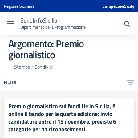
Vai ai contenuti
Vai al menu di navigazione
Vai al footer
Vai al banner delle Cookie Policy
Regione Siciliana
EuropeLoveSicily
Euro
Info
Sicilia
Dipartimento della Programmazione
Argomento: Premio
giornalistico
Stampa / Condividi
FILTRI
Premio giornalistico sui fondi Ue in Sicilia, è
online il bando per la quarta edizione: invio
candidature entro il 15 novembre, previste 6
categorie per 11 riconoscimenti