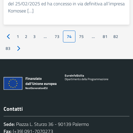
del 25/02/2025 ed ha concesso in via definitiva all’impresa
Komosee […]
1
2
3
…
73
74
75
…
81
82
Pagina precedente
83
Pagina successiva
Euro
Info
Sicilia
Dipartimento della Programmazione
Contatti
Sede:
Piazza L. Sturzo 36 - 90139 Palermo
Fax:
(+39) 091-7070273