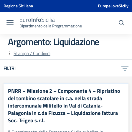
Vai ai contenuti
Vai al menu di navigazione
Vai al footer
Vai al banner delle Cookie Policy
Regione Siciliana
EuropeLoveSicily
Euro
Info
Sicilia
Dipartimento della Programmazione
Argomento: Liquidazione
Stampa / Condividi
FILTRI
PNRR – Missione 2 – Componente 4 – Ripristino
del tombino scatolare in c.a. nella strada
intercomunale Militello in Val di Catania-
Palagonia in c.da Ficuzza – Liquidazione fattura
Soc. Trigeo s.r.l.