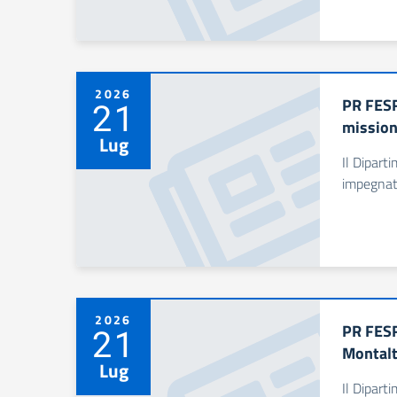
2026
PR FESR
21
mission
Lug
Il Dipart
impegnata
2026
PR FESR
21
Montalt
Lug
Il Dipart