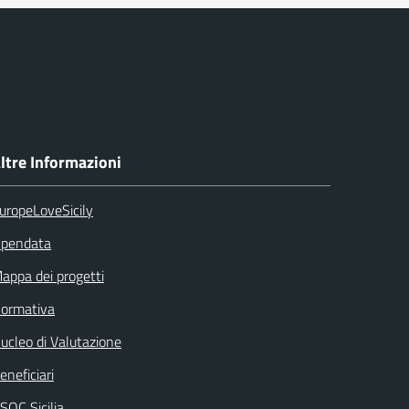
ltre Informazioni
uropeLoveSicily
pendata
appa dei progetti
ormativa
ucleo di Valutazione
eneficiari
SOC Sicilia