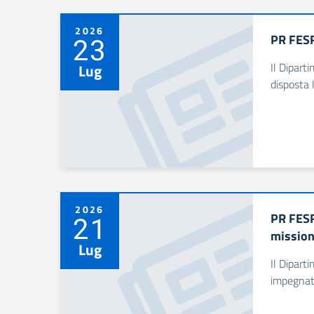
2026
PR FESR
23
Il Dipart
Lug
disposta 
2026
PR FESR
21
mission
Lug
Il Dipart
impegnata