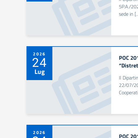
5P.A./20
sede in [
2026
POC 201
24
“Distret
Lug
Il Dipart
22/07/20
Cooperat
2026
POC 201