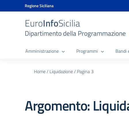
Vai ai contenuti
Vai al menu di navigazione
Vai al footer
Vai al banner delle Cookie Policy
Regione Siciliana
Euro
Info
Sicilia
Dipartimento della Programmazione
Amministrazione
Programmi
Bandi 
Home
/
Liquidazione
/
Pagina 3
Argomento: Liquid