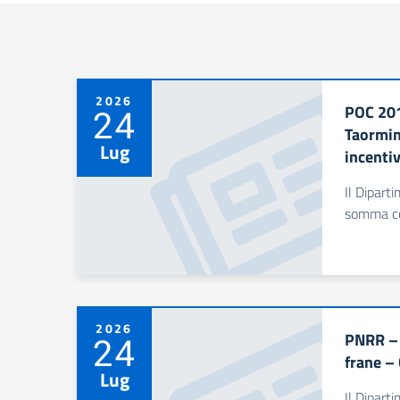
2026
POC 201
24
Taormin
Lug
incentiv
Il Dipart
somma com
2026
PNRR – M
24
frane –
Lug
Il Dipart