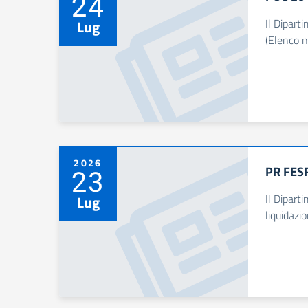
24
Il Dipart
Lug
(Elenco n
2026
PR FESR
23
Il Dipart
Lug
liquidazi