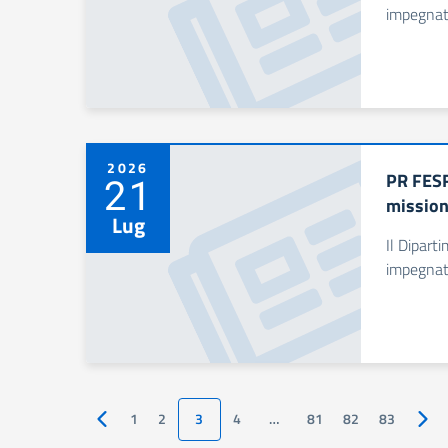
impegnat
2026
PR FESR
21
mission
Lug
Il Dipart
impegnat
1
2
3
4
…
81
82
83
Pagina precedente
Pagi